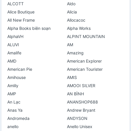
ALCOTT
Aldo
Alice Boutique
Alicia
All New Frame
Allocacoc
Alpha Books biên soạn
Alpha Works
AlphaVH
ALPINT MOUNTAIN
ALUVI
AM
Amalife
Amazing
AMD
American Explorer
American Pie
American Tourister
Amihouse
AMIS
Amlily
AMOOI SILVER
AMP
AN BÌNH
An Lạc
ANANSHOP688
Anas Ya
Andrew Bryant
Andromeda
ANDYSON
anello
Anello Unisex