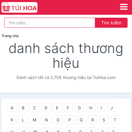
Tìm kiếm
Trang chủ
danh sách thương
hiệu
Danh sách tất cả 2,758 thương hiệu tại TuiHoa.com
A
B
C
D
E
F
G
H
I
J
K
L
M
N
O
P
Q
R
S
T
U
V
W
X
Y
Z
0
1
2
3