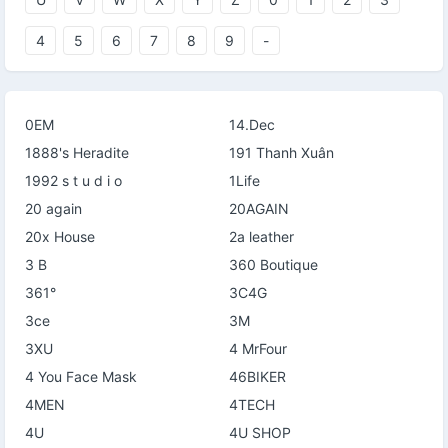
4
5
6
7
8
9
-
0EM
14.Dec
1888's Heradite
191 Thanh Xuân
1992 s t u d i o
1Life
20 again
20AGAIN
20x House
2a leather
3 B
360 Boutique
361°
3C4G
3ce
3M
3XU
4 MrFour
4 You Face Mask
46BIKER
4MEN
4TECH
4U
4U SHOP