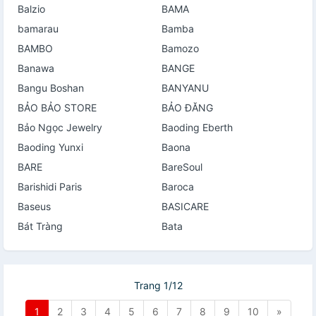
Balzio
BAMA
bamarau
Bamba
BAMBO
Bamozo
Banawa
BANGE
Bangu Boshan
BANYANU
BẢO BẢO STORE
BẢO ĐĂNG
Bảo Ngọc Jewelry
Baoding Eberth
Baoding Yunxi
Baona
BARE
BareSoul
Barishidi Paris
Baroca
Baseus
BASICARE
Bát Tràng
Bata
Trang 1/12
1
2
3
4
5
6
7
8
9
10
»