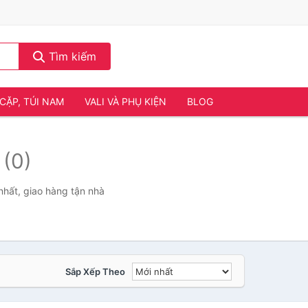
Tìm kiếm
CẶP, TÚI NAM
VALI VÀ PHỤ KIỆN
BLOG
n
(0)
hất, giao hàng tận nhà
Sắp Xếp Theo