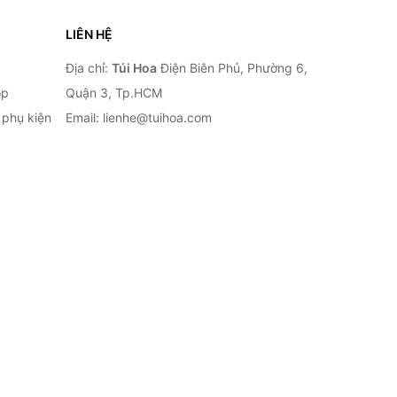
LIÊN HỆ
Địa chỉ:
Túi Hoa
Điện Biên Phủ, Phường 6,
op
Quận 3, Tp.HCM
à phụ kiện
Email: lienhe@tuihoa.com