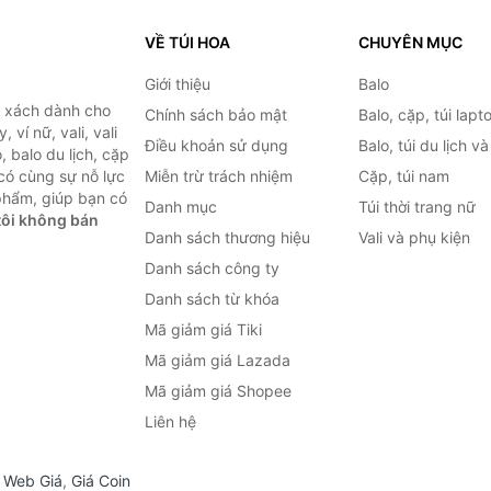
VỀ TÚI HOA
CHUYÊN MỤC
Giới thiệu
Balo
i xách dành cho
Chính sách bảo mật
Balo, cặp, túi lapt
 ví nữ, vali, vali
Điều khoản sử dụng
Balo, túi du lịch v
, balo du lịch, cặp
 có cùng sự nỗ lực
Miễn trừ trách nhiệm
Cặp, túi nam
phẩm, giúp bạn có
Danh mục
Túi thời trang nữ
ôi không bán
Danh sách thương hiệu
Vali và phụ kiện
Danh sách công ty
Danh sách từ khóa
Mã giảm giá Tiki
Mã giảm giá Lazada
Mã giảm giá Shopee
Liên hệ
,
Web Giá
,
Giá Coin