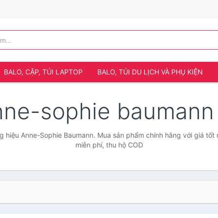
BALO, CẶP, TÚI LAPTOP
BALO, TÚI DU LỊCH VÀ PHỤ KIỆN
nne-sophie bauman
g hiệu Anne-Sophie Baumann. Mua sản phẩm chính hãng với giá tốt n
miễn phí, thu hộ COD