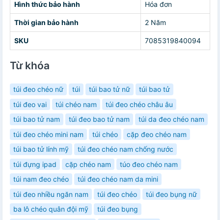
Hình thức bảo hành
Hóa đơn
Thời gian bảo hành
2 Năm
SKU
7085319840094
Từ khóa
túi đeo chéo nữ
túi
túi bao tử nữ
túi bao tử
túi đeo vai
túi chéo nam
túi đeo chéo châu âu
túi bao tử nam
túi đeo bao tử nam
túi da đeo chéo nam
túi đeo chéo mini nam
túi chéo
cặp đeo chéo nam
túi bao tử lính mỹ
túi đeo chéo nam chống nước
túi đựng ipad
cặp chéo nam
túo đeo chéo nam
túi nam đeo chéo
túi đeo chéo nam da mini
túi đeo nhiều ngăn nam
túi đeo chéo
túi đeo bụng nữ
ba lô chéo quân đội mỹ
túi đeo bụng