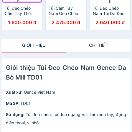
Túi Đeo Chéo
Túi Cầm Tay
Túi Đeo Chéo
Cầm Tay Thời
Nam Đeo Chéo
Nam Túi Da Đeo
Trang Nam Da
Chính Hãng
Vai GENCE TD10
1.600.000 đ
2.475.000 đ
2.640.000 đ
Bò Mill Cao Cấp
GENCE TC04 Da
Da Bò Cao Cấp
Gence TD03 Đen
Bò Cao Cấp Màu
Màu Nâu Đậm
Xanh Navy
Dáng Dọc
GIỚI THIỆU
CHI TIẾT
Giới thiệu Túi Đeo Chéo Nam Gence Da
Bò Mill TD01
Xuất xứ:
Gence Việt Nam
Mã SP:
TD01
Sử dụng:
Túi đeo chéo, túi đeo ngang vai, túi xách tay, đựng
điện thoại, ví nhỏ