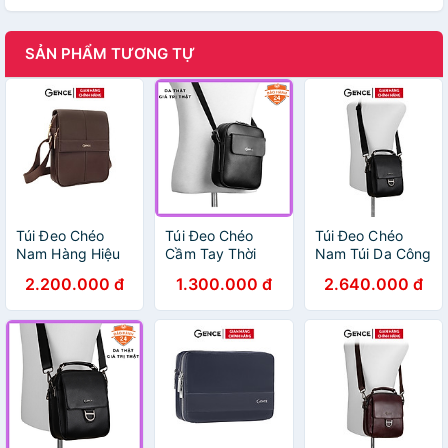
SẢN PHẨM TƯƠNG TỰ
Túi Đeo Chéo
Túi Đeo Chéo
Túi Đeo Chéo
Nam Hàng Hiệu
Cầm Tay Thời
Nam Túi Da Công
GENCE TD09 Da
Trang Nam Da
Sở GENCE TD03
2.200.000 đ
1.300.000 đ
2.640.000 đ
Bò Mềm Cao Cấp
Bò Mill Cao Cấp
Chất Liệu Da Bò
Màu Nâu Đậm
TD05 Đen
Cao Cấp Màu
Dáng Dọc
Đen Dáng Dọc