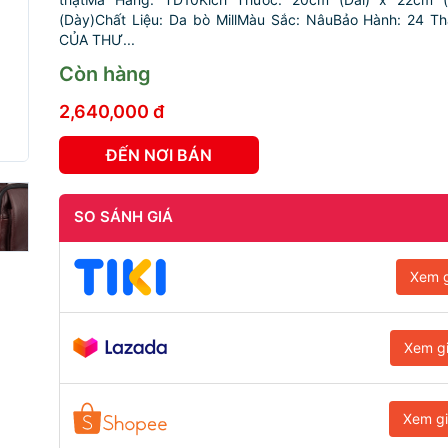
(Dày)Chất Liệu: Da bò MillMàu Sắc: NâuBảo Hành: 24 
CỦA THƯ...
Còn hàng
2,640,000 đ
ĐẾN NƠI BÁN
SO SÁNH GIÁ
Xem g
Xem g
Xem g