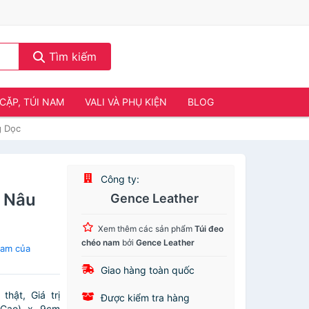
Tìm kiếm
CẶP, TÚI NAM
VALI VÀ PHỤ KIỆN
BLOG
g Dọc
Công ty:
 Nâu
Gence Leather
Xem thêm các sản phẩm
Túi đeo
chéo nam
bởi
Gence Leather
nam của
Giao hàng toàn quốc
ật, Giá trị
Được kiểm tra hàng
(Cao) x 9cm