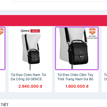
y
Túi Đeo Chéo Nam Túi
Túi Đeo Chéo Cầm Tay
T
Da Công Sở GENCE
Thời Trang Nam Da Bò
C
n
TD03 Chất Liệu Da Bò
Mill Cao Cấp Gence
G
2.640.000 đ
1.600.000 đ
Cao Cấp Màu Đen Dáng
TD03 Đen
C
Dọc
 TIẾT