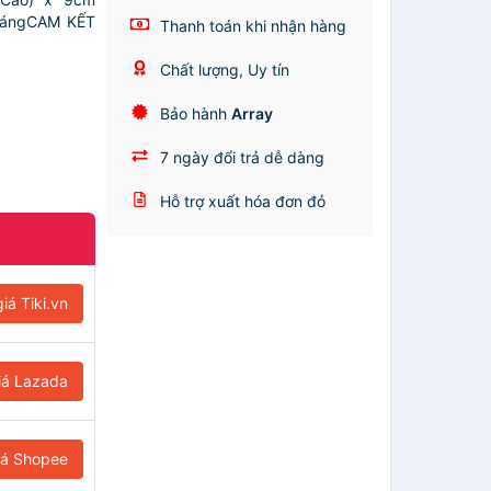
ThángCAM KẾT
Thanh toán khi nhận hàng
Chất lượng, Uy tín
Bảo hành
Array
7 ngày đổi trả dễ dàng
Hỗ trợ xuất hóa đơn đỏ
iá Tiki.vn
iá Lazada
iá Shopee