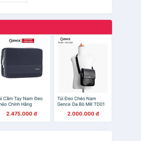
úi Cầm Tay Nam Đeo
Túi Đeo Chéo Nam
héo Chính Hãng
Gence Da Bò Mill TD01
ENCE TC04 Da Bò Cao
2.475.000 đ
2.000.000 đ
ấp Màu Xanh Navy