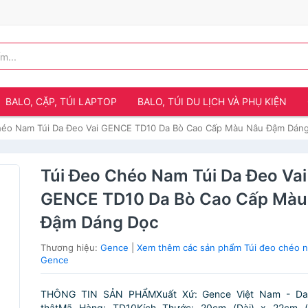
BALO, CẶP, TÚI LAPTOP
BALO, TÚI DU LỊCH VÀ PHỤ KIỆN
héo Nam Túi Da Đeo Vai GENCE TD10 Da Bò Cao Cấp Màu Nâu Đậm Dán
Túi Đeo Chéo Nam Túi Da Đeo Vai
GENCE TD10 Da Bò Cao Cấp Màu
Đậm Dáng Dọc
Thương hiệu:
Gence
|
Xem thêm các sản phẩm Túi đeo chéo 
Gence
THÔNG TIN SẢN PHẨMXuất Xứ: Gence Việt Nam - Da th
thậtMã Hàng: TD10Kích Thước: 20cm (Dài) x 22cm 