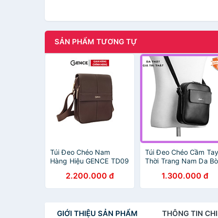
SẢN PHẨM TƯƠNG TỰ
Túi Đeo Chéo Nam
Túi Đeo Chéo Cầm Ta
Hàng Hiệu GENCE TD09
Thời Trang Nam Da Bò
Da Bò Mềm Cao Cấp
Mill Cao Cấp TD05 Đe
2.200.000 đ
1.300.000 đ
Màu Nâu Đậm Dáng
Dọc
GIỚI THIỆU
SẢN PHẨM
THÔNG TIN
CHI