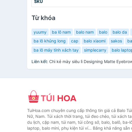
SKU
Từ khóa
yuumy
ba lô nam
balo nam
balo
balo da
ba lô khủng long
cap
balo xiaomi
sakos
ba
ba lô máy tính xách tay
simplecarry
balo lapto
Liên kết:
Chì kẻ mày siêu lì Designing Matte Eyebro
TuiHoa.com chuyên cung cấp thông tin giá cả Balo Tú
Nữ, Nam. Túi xách thời trang, túi đeo chéo, túi xách tay,
du lịch, cặp nam, túi nam, túi công sở, balo, balô, ba-lô
laptop, balo mini, phụ kiện túi ví... Bằng khả năng sẵn