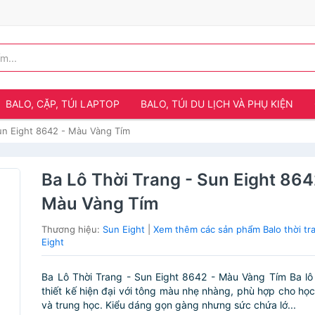
BALO, CẶP, TÚI LAPTOP
BALO, TÚI DU LỊCH VÀ PHỤ KIỆN
Sun Eight 8642 - Màu Vàng Tím
Ba Lô Thời Trang - Sun Eight 864
Màu Vàng Tím
Thương hiệu:
Sun Eight
|
Xem thêm các sản phẩm Balo thời tr
Eight
Ba Lô Thời Trang - Sun Eight 8642 - Màu Vàng Tím Ba lô
thiết kế hiện đại với tông màu nhẹ nhàng, phù hợp cho học 
và trung học. Kiểu dáng gọn gàng nhưng sức chứa lớ...