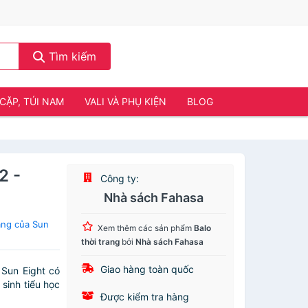
Tìm kiếm
CẶP, TÚI NAM
VALI VÀ PHỤ KIỆN
BLOG
2 -
Công ty:
Nhà sách Fahasa
ang của Sun
Xem thêm các sản phẩm
Balo
thời trang
bởi
Nhà sách Fahasa
Giao hàng toàn quốc
 Sun Eight có
sinh tiểu học
Được kiểm tra hàng