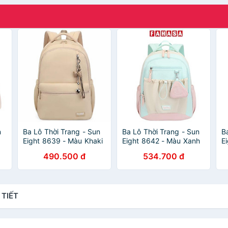
n
Ba Lô Thời Trang - Sun
Ba Lô Thời Trang - Sun
B
Eight 8639 - Màu Khaki
Eight 8642 - Màu Xanh
E
Hồng
N
490.500 đ
534.700 đ
 TIẾT