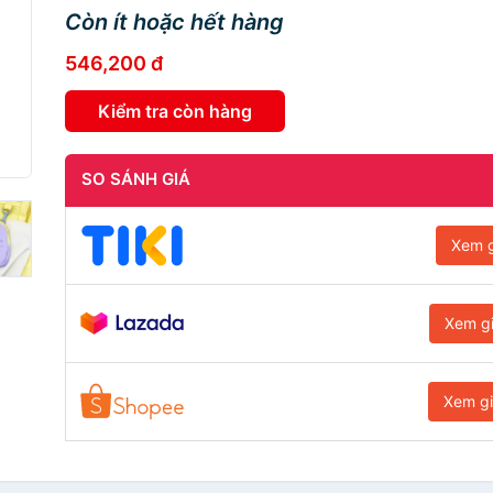
Còn ít hoặc hết hàng
546,200 đ
Kiểm tra còn hàng
SO SÁNH GIÁ
Xem g
Xem g
Xem g