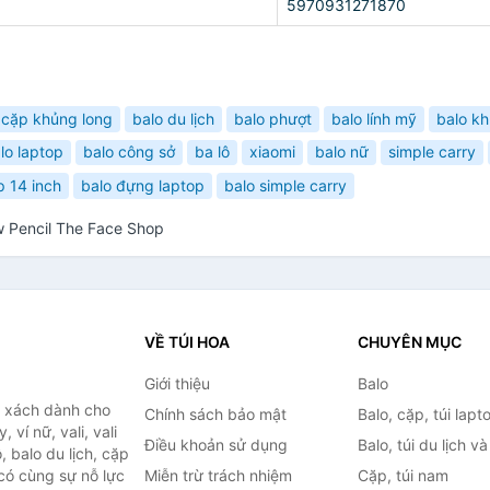
5970931271870
cặp khủng long
balo du lịch
balo phượt
balo lính mỹ
balo kh
lo laptop
balo công sở
ba lô
xiaomi
balo nữ
simple carry
p 14 inch
balo đựng laptop
balo simple carry
w Pencil The Face Shop
VỀ TÚI HOA
CHUYÊN MỤC
Giới thiệu
Balo
i xách dành cho
Chính sách bảo mật
Balo, cặp, túi lapt
 ví nữ, vali, vali
Điều khoản sử dụng
Balo, túi du lịch v
, balo du lịch, cặp
 có cùng sự nỗ lực
Miễn trừ trách nhiệm
Cặp, túi nam