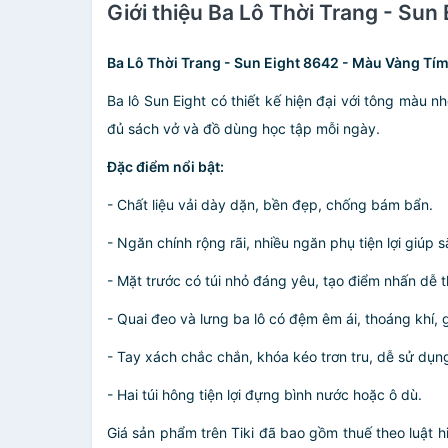
Giới thiệu Ba Lô Thời Trang - Su
Ba Lô Thời Trang - Sun Eight 8642 - Màu Vàng Tí
Ba lô Sun Eight có thiết kế hiện đại với tông màu
đủ sách vở và đồ dùng học tập mỗi ngày.
Đặc điểm nổi bật:
- Chất liệu vải dày dặn, bền đẹp, chống bám bẩn.
- Ngăn chính rộng rãi, nhiều ngăn phụ tiện lợi giúp
- Mặt trước có túi nhỏ đáng yêu, tạo điểm nhấn dễ 
- Quai đeo và lưng ba lô có đệm êm ái, thoáng khí, 
- Tay xách chắc chắn, khóa kéo trơn tru, dễ sử dụn
- Hai túi hông tiện lợi đựng bình nước hoặc ô dù.
Giá sản phẩm trên Tiki đã bao gồm thuế theo luật h