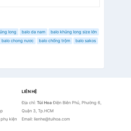
ủng long
balo da nam
balo khủng long size lớn
balo chong nươc
balo chống trộm
balo sakos
LIÊN HỆ
Địa chỉ:
Túi Hoa
Điện Biên Phủ, Phường 6,
op
Quận 3, Tp.HCM
à phụ kiện
Email: lienhe@tuihoa.com