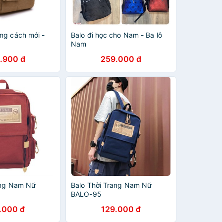
ng cách mới -
Balo đi học cho Nam - Ba lô
Nam
.900 đ
259.000 đ
ang Nam Nữ
Balo Thời Trang Nam Nữ
BALO-95
.000 đ
129.000 đ