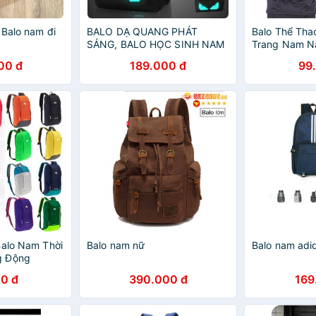
 Balo nam đi
BALO DẠ QUANG PHÁT
Balo Thể Tha
SÁNG, BALO HỌC SINH NAM
Trang Nam N
NỮ,BALO NAM
00 đ
189.000 đ
99
Balo Nam Thời
Balo nam nữ
Balo nam adi
g Động
0 đ
390.000 đ
169