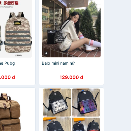
me Pubg
Balo mini nam nữ
.000 đ
129.000 đ