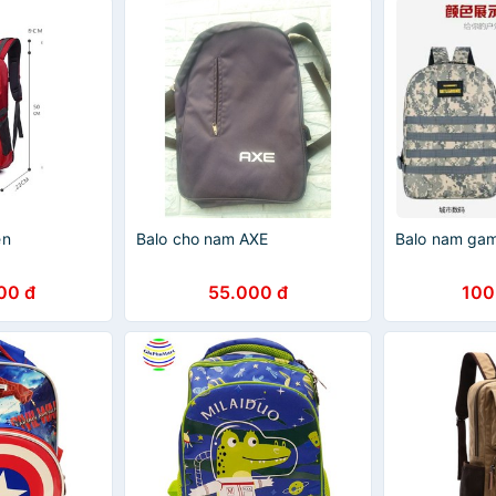
ền
Balo cho nam AXE
Balo nam ga
00 đ
55.000 đ
100