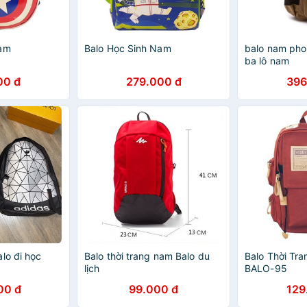
Nam
Balo Học Sinh Nam
balo nam pho
ba lô nam
00 đ
279.000 đ
396
lo đi học
Balo thời trang nam Balo du
Balo Thời Tr
lịch
BALO-95
00 đ
99.000 đ
129