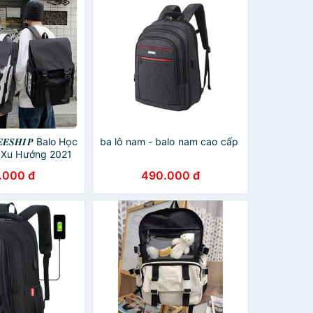
𝑬𝑺𝑯𝑰𝑷 Balo Học
ba lô nam - balo nam cao cấp
 Xu Hướng 2021
.000 đ
490.000 đ