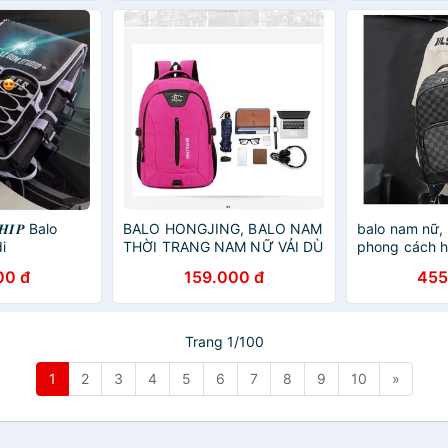
𝑯𝑰𝑷 Balo
BALO HONGJING, BALO NAM
balo nam nữ,
i
THỜI TRANG NAM NỮ VẢI DÙ
phong cách h
, CHỐNG THÂM NƯỚC
ngăn PA54
00 đ
159.000 đ
455
Trang 1/100
1
2
3
4
5
6
7
8
9
10
»