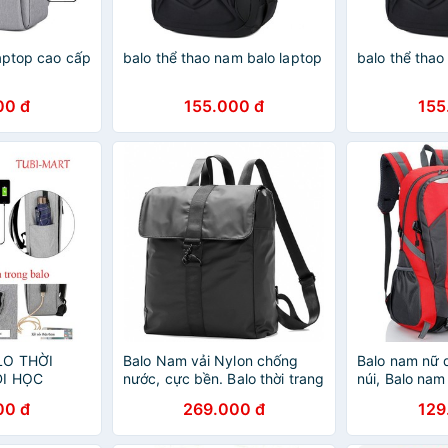
laptop cao cấp
balo thể thao nam balo laptop
balo thể thao
00 đ
155.000 đ
155
LO THỜI
Balo Nam vải Nylon chống
Balo nam nữ d
ĐI HỌC
nước, cực bền. Balo thời trang
núi, Balo na
Nam
00 đ
269.000 đ
129