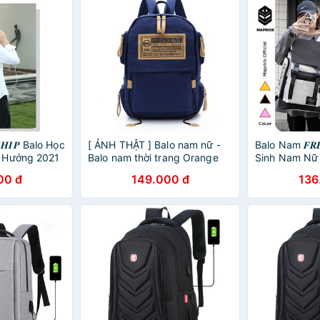
𝑯𝑰𝑷 Balo Học
[ ẢNH THẬT ] Balo nam nữ -
Balo Nam 𝑭𝑹𝑬
 Hướng 2021
Balo nam thời trang Orange
Sinh Nam Nữ
DESIGN
00 đ
149.000 đ
136