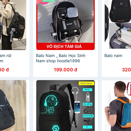
nam nữ
Balo Nam _ Balo Học Sinh
Balo nam
am
Nam shop hoodie1996
00 đ
199.000 đ
320