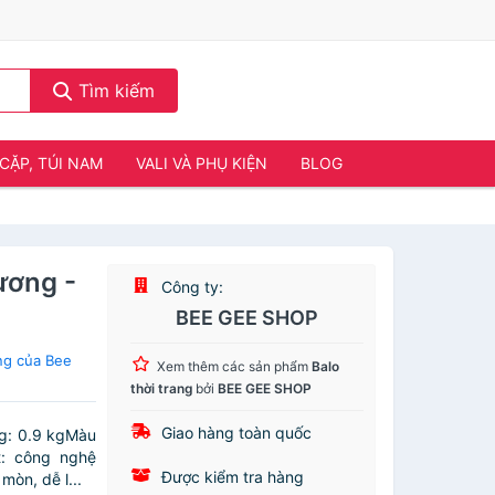
Tìm kiếm
CẶP, TÚI NAM
VALI VÀ PHỤ KIỆN
BLOG
ương -
Công ty:
BEE GEE SHOP
ng của Bee
Xem thêm các sản phẩm
Balo
thời trang
bởi
BEE GEE SHOP
Giao hàng toàn quốc
g: 0.9 kgMàu
t: công nghệ
Được kiểm tra hàng
mòn, dễ l...