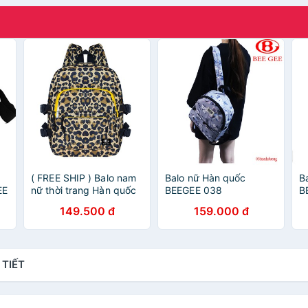
( FREE SHIP ) Balo nam
Balo nữ Hàn quốc
B
EE
nữ thời trang Hàn quốc
BEEGEE 038
B
BEE GEE 095 dày và
149.500 đ
159.000 đ
đẹp đi học đi làm (
nhiều màu )
 TIẾT