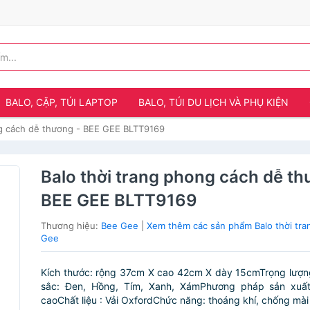
BALO, CẶP, TÚI LAPTOP
BALO, TÚI DU LỊCH VÀ PHỤ KIỆN
ng cách dễ thương - BEE GEE BLTT9169
Balo thời trang phong cách dễ th
BEE GEE BLTT9169
Thương hiệu:
Bee Gee
|
Xem thêm các sản phẩm Balo thời tra
Gee
Kích thước: rộng 37cm X cao 42cm X dày 15cmTrọng lượn
sắc: Đen, Hồng, Tím, Xanh, XámPhương pháp sản xuấ
caoChất liệu : Vải OxfordChức năng: thoáng khí, chống mài 