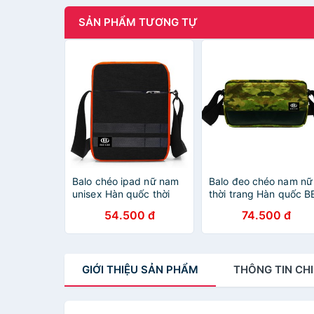
SẢN PHẨM TƯƠNG TỰ
Balo chéo ipad nữ nam
Balo đeo chéo nam nữ
unisex Hàn quốc thời
thời trang Hàn quốc B
trang BEE GEE 075 hot
GEE 076 chống thấm
54.500 đ
74.500 đ
trend 2020
nước đẹp giá rẻ chất
lượng tốt
GIỚI THIỆU
SẢN PHẨM
THÔNG TIN
CHI