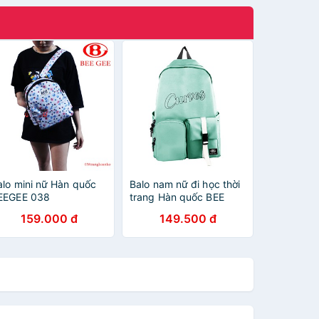
alo mini nữ Hàn quốc
Balo nam nữ đi học thời
EEGEE 038
trang Hàn quốc BEE
GEE 102 đẹp bền chống
159.000 đ
149.500 đ
thấm nước ( CURVES )