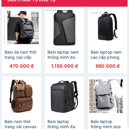
Balo da nam thời
Balo laptop nam
Balo laptop nam
trang cao cấp
thông minh đa
cao cấp phong
phong cách mới
chức năng thời
cách mới 15,6
470.000 đ
1.150.000 đ
990.000 đ
trang cao cấp
phong cách mới
Balo nam thời
Balo laptop
Balo laptop
trang vải canvas
thông minh đa
thông minh size