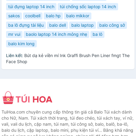
túi đựng laptop 14 inch
túi chống sốc laptop 14 inch
sakos
coolbell
balo hp
balo mikkor
ba lô đựng tài liệu
balo dell
balo laptop
balo công sở
mr vui
baolo laptop 14 inch mỏng nhẹ
ba lô
balo kim long
Liên kết:
Bút dạ kẻ viền mí Ink Graffi Brush Pen Liner fmgt The
Face Shop
TuiHoa.com chuyên cung cấp thông tin giá cả Balo Túi xách dành
cho Nữ, Nam. Túi xách thời trang, túi đeo chéo, túi xách tay, ví nữ,
vali, vali du lịch, cặp nam, túi nam, túi công sở, balo, balô, ba-lô,
balo du lịch, cặp laptop, balo mini, phụ kiện túi ví... Bằng khả năng