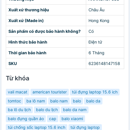
Xuất xứ thương hiệu
Châu Âu
Xuất xứ (Made in)
Hong Kong
Sản phẩm có được bảo hành không?
Có
Hình thức bảo hành
Điện tử
Thời gian bảo hành
6 Tháng
SKU
6236148147158
Từ khóa
vali macat
american tourister
túi đựng laptop 15.6 ich
tomtoc
ba lô nam
balo nam
balo
balo da
ba lô du lịch
balo du lịch
balo da nam
balo đựng quần áo
cap
balo xiaomi
túi chống sốc laptop 15.6 inch
túi đựng laptop