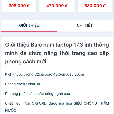
cao cấp phong
chức năng cao
15.6inh và size
398.000 đ
470.000 đ
530.000 đ
cách mới 15,6
cấp phong cách
17.5inh thời trang
mới
công sở cao cấp
phong cách mới
GIỚI THIỆU
CHI TIẾT
Giới thiệu Balo nam laptop 17.3 inh thông
minh đa chức năng thời trang cao cấp
phong cách mới
Kích thước : rộng 32cm ,cao 48.5cm,dày 20cm
Phong cách : châu âu
Phương pháp sản xuất: công nghệ cao
Chất liệu : Vải OXFORD được mã hóa SIÊU CHỐNG THẤM
NƯỚC