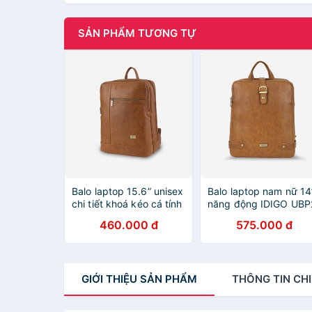
SẢN PHẨM TƯƠNG TỰ
Balo laptop 15.6” unisex
Balo laptop nam nữ 14
chi tiết khoá kéo cá tính
năng động IDIGO UBP
IDIGO UBP2-519-00
6011-00
460.000 đ
575.000 đ
GIỚI THIỆU
SẢN PHẨM
THÔNG TIN
CHI