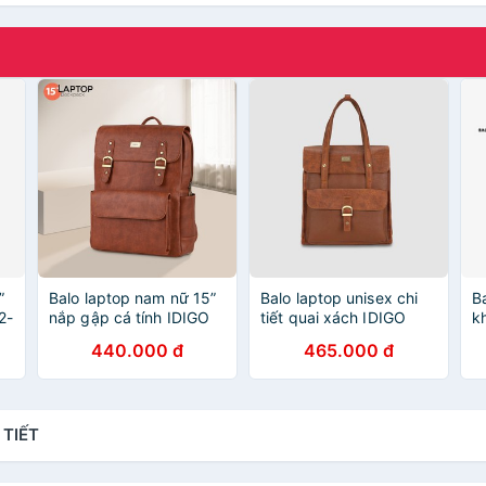
”
Balo laptop nam nữ 15”
Balo laptop unisex chi
B
2-
nắp gập cá tính IDIGO
tiết quai xách IDIGO
k
UBP2-5021-00
FB2-515-00
U
440.000 đ
465.000 đ
đ
 TIẾT