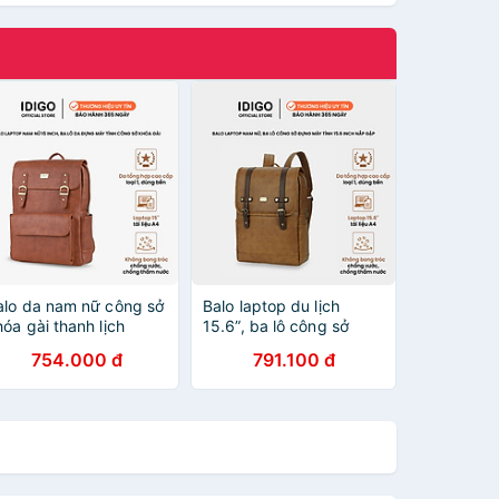
alo da nam nữ công sở
Balo laptop du lịch
hóa gài thanh lịch
15.6”, ba lô công sở
BP2 - 5021, ba lô
đựng máy tính 15.6inch
754.000 đ
791.100 đ
ựng laptop 15 inch
ngăn trước nắp gập
IDIGO UBP2 - 6016