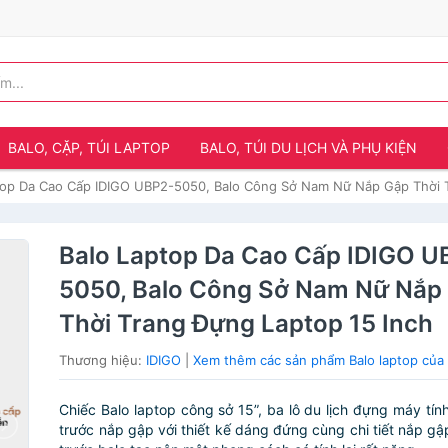
BALO, CẶP, TÚI LAPTOP
BALO, TÚI DU LỊCH VÀ PHỤ KIỆN
top Da Cao Cấp IDIGO UBP2-5050, Balo Công Sở Nam Nữ Nắp Gập Thời T
Balo Laptop Da Cao Cấp IDIGO U
5050, Balo Công Sở Nam Nữ Nắp
Thời Trang Đựng Laptop 15 Inch
Thương hiệu:
IDIGO
|
Xem thêm các sản phẩm Balo laptop của
Chiếc Balo laptop công sở 15”, ba lô du lịch đựng máy tín
trước nắp gập với thiết kế dáng đứng cùng chi tiết nắp gập