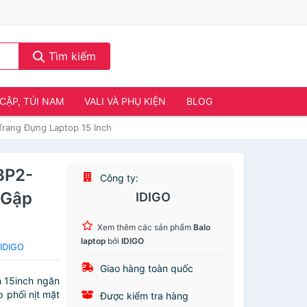
Tìm kiếm
CẶP, TÚI NAM
VALI VÀ PHỤ KIỆN
BLOG
rang Đựng Laptop 15 Inch
BP2-
Công ty:
 Gập
IDIGO
Xem thêm các sản phẩm
Balo
laptop
bởi
IDIGO
 IDIGO
Giao hàng toàn quốc
h 15inch ngăn
 phối nịt mặt
Được kiểm tra hàng