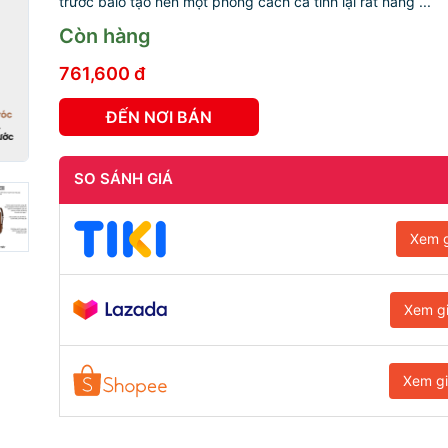
trước balo tạo nên một phong cách cá tính lại rất năng ...
Còn hàng
761,600 đ
ĐẾN NƠI BÁN
SO SÁNH GIÁ
Xem g
Xem g
Xem g