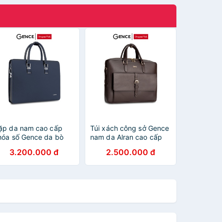
ặp da nam cao cấp
Túi xách công sở Gence
hóa số Gence da bò
nam da Alran cao cấp
aiga xanh CGL07
GCE04
3.200.000 đ
2.500.000 đ