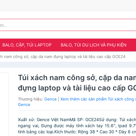
BALO, CẶP, TÚI LAPTOP
BALO, TÚI DU LỊCH VÀ PHỤ KIỆN
ch nam công sở, cặp da nam đựng laptop và tài liệu cao cấp GCE24
Túi xách nam công sở, cặp da na
đựng laptop và tài liệu cao cấp 
Thương hiệu:
Gence
|
Xem thêm các sản phẩm Túi xách công 
Gence
Xuất xứ: Gence Việt NamMã SP: GCE24Sử dụng: Túi xách
ngang vai, Đựng được máy tính xách tay 15.6″, Ipad 9.7
tính bảng các loại.Kích thước: Rộng 38 * Cao 30 * Dày 6 cm