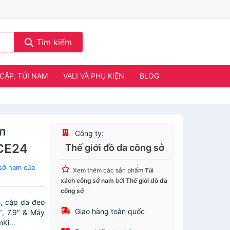
Tìm kiếm
CẶP, TÚI NAM
VALI VÀ PHỤ KIỆN
BLOG
m
Công ty:
GCE24
Thế giới đồ da công sở
sở nam của
Xem thêm các sản phẩm
Túi
xách công sở nam
bởi
Thế giới đồ da
công sở
, cặp da đeo
Giao hàng toàn quốc
″, 7.9″ & Máy
Ki...