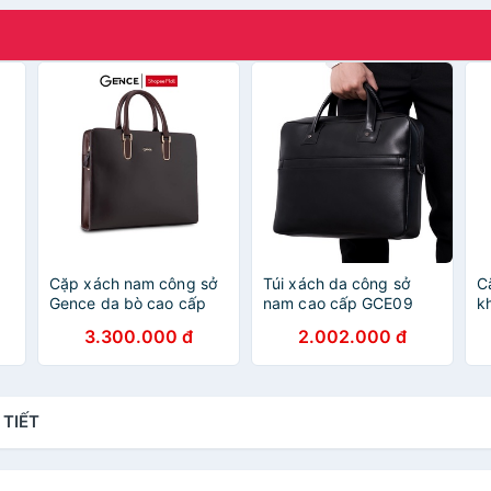
Cặp xách nam công sở
Túi xách da công sở
C
Gence da bò cao cấp
nam cao cấp GCE09
k
CTS08
T
3.300.000 đ
2.002.000 đ
 TIẾT