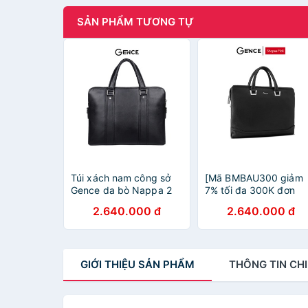
SẢN PHẨM TƯƠNG TỰ
Túi xách nam công sở
[Mã BMBAU300 giảm
Gence da bò Nappa 2
7% tối đa 300K đơn
khóa CDT15
499K] Túi xách nam
2.640.000 đ
2.640.000 đ
công sở Gence da bò
Mill GCE14
GIỚI THIỆU
SẢN PHẨM
THÔNG TIN
CHI