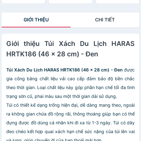
HR147 (XÁM)
Chéo Thời Trang
HR173
GIỚI THIỆU
CHI TIẾT
Giới thiệu Túi Xách Du Lịch HARAS
HRTK186 (46 x 28 cm) - Đen
Túi Xách Du Lịch HARAS HRTK186 (46 x 28 cm) - Đen
được
gia công bằng chất liệu vải cao cấp đảm bảo độ bền chắc
theo thời gian. Loại chất liệu này góp phần hạn chế tối đa tình
trạng sờn cũ, phai màu sau một thời gian dài sử dụng.
Túi có thiết kế dạng trống hiện đại, dễ dàng mang theo, ngoài
ra không gian chứa đồ rộng rãi, thông thoáng giúp bạn có thể
đựng được đồ dùng cá nhân khi đi xa từ 1-3 ngày. Túi có dây
đeo chéo kết hợp quai xách hạn chế sức nặng của túi lên vai
và lưng, giúp chuyến đi của bạn thoải mái hơn.