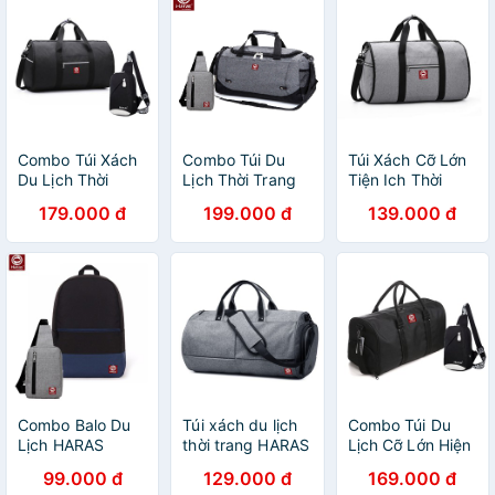
Combo Túi Xách
Combo Túi Du
Túi Xách Cỡ Lớn
Du Lịch Thời
Lịch Thời Trang
Tiện Ich Thời
Trang HARAS
Cao Cấp HR224
Trang HARAS
179.000 đ
199.000 đ
139.000 đ
HR219 Và Túi
Và Túi Đeo Chéo
HR219
Đeo Chéo Cá
HARAS HR147-
Tính HARAS
CHÍNH HÃNG
HR173
PHÂN PHỐI
Combo Balo Du
Túi xách du lịch
Combo Túi Du
Lịch HARAS
thời trang HARAS
Lịch Cỡ Lớn Hiện
Classical HR185
HR231
Đại HARAS
99.000 đ
129.000 đ
169.000 đ
và Túi Messenger
HR201 Và Túi