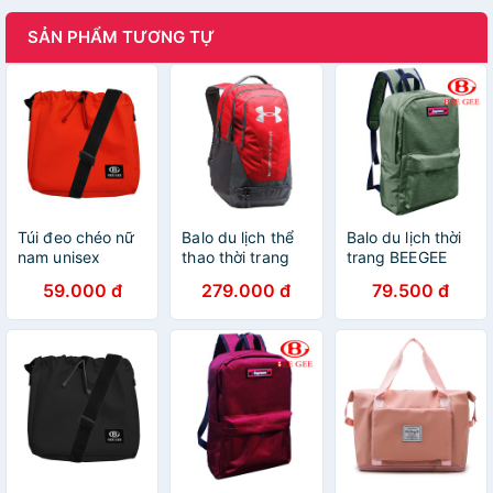
SẢN PHẨM TƯƠNG TỰ
Túi đeo chéo nữ
Balo du lịch thể
Balo du lịch thời
nam unisex
thao thời trang
trang BEEGEE
chống thấm nước
043
59.000 đ
279.000 đ
79.500 đ
dạng rút Hàn
quốc BEE GEE
091