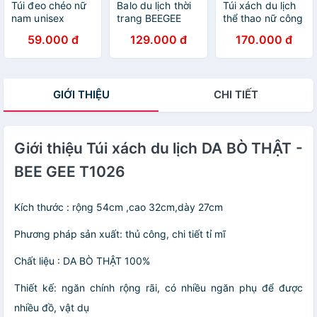
Túi đeo chéo nữ
Balo du lịch thời
Túi xách du lịch
nam unisex
trang BEEGEE
thể thao nữ công
chống thấm nước
043
suất lớn phong
59.000 đ
129.000 đ
170.000 đ
dạng rút Hàn
cách mới BEE
quốc BEE GEE
GEE T1005-
091
HONG
GIỚI THIỆU
CHI TIẾT
Giới thiệu Túi xách du lịch DA BÒ THẬT -
BEE GEE T1026
Kích thước : rộng 54cm ,cao 32cm,dày 27cm
Phương pháp sản xuất: thủ công, chi tiết tỉ mĩ
Chất liệu : DA BÒ THẬT 100%
Thiết kế: ngăn chính rộng rãi, có nhiều ngăn phụ để được
nhiều đồ, vật dụ