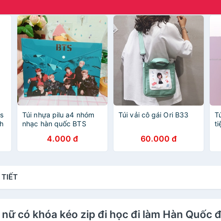
as
Túi nhựa pilu a4 nhóm
Túi vải cô gái Ori B33
T
h
nhạc hàn quốc BTS
ti
- 
4.000 đ
60.000 đ
L
 TIẾT
éo nữ có khóa kéo zip đi học đi làm Hàn Quốc 