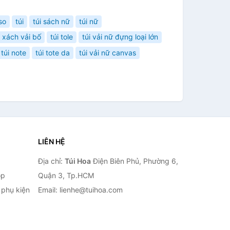
so
túi
túi sách nữ
túi nữ
i xách vải bố
túi tole
túi vải nữ đựng loại lớn
túi note
túi tote da
túi vải nữ canvas
LIÊN HỆ
Địa chỉ:
Túi Hoa
Điện Biên Phủ, Phường 6,
op
Quận 3, Tp.HCM
à phụ kiện
Email: lienhe@tuihoa.com