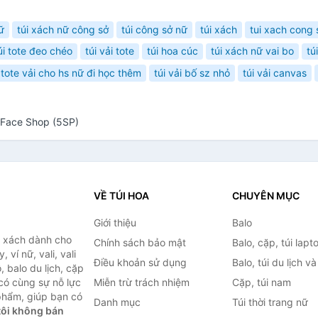
ữ
túi xách nữ công sở
túi công sở nữ
túi xách
tui xach cong 
úi tote đeo chéo
túi vải tote
túi hoa cúc
túi xách nữ vai bo
tú
 tote vải cho hs nữ đi học thêm
túi vải bố sz nhỏ
túi vải canvas
 Face Shop (5SP)
VỀ TÚI HOA
CHUYÊN MỤC
Giới thiệu
Balo
i xách dành cho
Chính sách bảo mật
Balo, cặp, túi lapt
 ví nữ, vali, vali
Điều khoản sử dụng
Balo, túi du lịch v
, balo du lịch, cặp
 có cùng sự nỗ lực
Miễn trừ trách nhiệm
Cặp, túi nam
phẩm, giúp bạn có
Danh mục
Túi thời trang nữ
ôi không bán