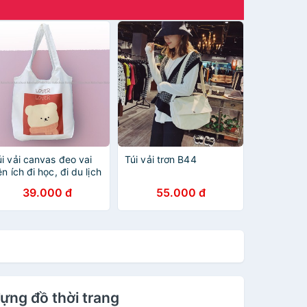
úi vải canvas đeo vai
Túi vải trơn B44
ện ích đi học, đi du lịch
Túi tote hình gấu
39.000 đ
55.000 đ
OVER
đựng đồ thời trang