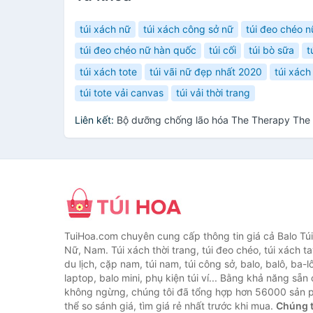
túi xách nữ
túi xách công sở nữ
túi đeo chéo n
túi đeo chéo nữ hàn quốc
túi cối
túi bò sữa
t
túi xách tote
túi vãi nữ đẹp nhất 2020
túi xách
túi tote vải canvas
túi vải thời trang
Liên kết:
Bộ dưỡng chống lão hóa The Therapy The
TuiHoa.com chuyên cung cấp thông tin giá cả Balo Tú
Nữ, Nam. Túi xách thời trang, túi đeo chéo, túi xách tay,
du lịch, cặp nam, túi nam, túi công sở, balo, balô, ba-lô
laptop, balo mini, phụ kiện túi ví... Bằng khả năng sẵn
không ngừng, chúng tôi đã tổng hợp hơn 56000 sản 
thể so sánh giá, tìm giá rẻ nhất trước khi mua.
Chúng t