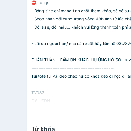
⛔ Lưu ý:
- Bảng size chỉ mang tính chất tham khảo, sẽ có sự
- Shop nhận đổi hàng trong vòng 48h tính từ lúc n
- Đổi size, đổi mẫu... khách vui lòng thanh toán ph
- Lỗi do người bán/ nhà sản xuất hãy liên hệ 08.78
CHÂN THÀNH CÁM ƠN KHÁCH IU ỦNG HỘ SOL >.
-----------------------------------------------
Túi tote túi vải đeo chéo nữ có khóa kéo đi học đi 
-----------------------------------------------
TV032
Giá USDN
Từ khóa