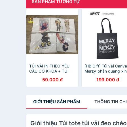
SẢN PHẨM TƯƠNG TỰ
TÚI VẢI IN THEO YÊU
[HB Gift] Túi vải Canv
CẦU CÓ KHÓA + TÚI
Merzy phản quang xin
CON - TÚI TOTE SIU
xắn
59.000 đ
199.000 đ
TO
GIỚI THIỆU
SẢN PHẨM
THÔNG TIN
CHI
Giới thiệu Túi tote túi vải đeo ch