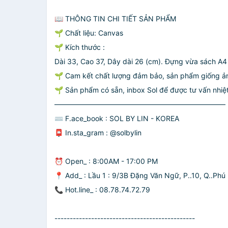
📖 THÔNG TIN CHI TIẾT SẢN PHẨM
🌱 Chất liệu: Canvas
🌱 Kích thước :
Dài 33, Cao 37, Dây dài 26 (cm). Đựng vừa sách A4
🌱 Cam kết chất lượng đảm bảo, sản phẩm giống ả
🌱 Sản phẩm có sẵn, inbox Sol để được tư vấn nhiệ
————————————————————————
⌨️ F.ace_book : SOL BY LIN - KOREA
📮 In.sta_gram : @solbylin
⏰ Open_ : 8:00AM - 17:00 PM
📍 Add_ : Lầu 1 : 9/3B Đặng Văn Ngữ, P..10, Q..Phú 
📞 Hot.line_ : 08.78.74.72.79
----------------------------------------------