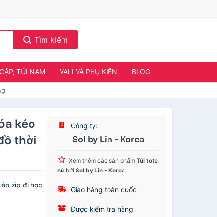
Tìm kiếm
CẶP, TÚI NAM
VALI VÀ PHỤ KIỆN
BLOG
ng
hóa kéo
Công ty:
đồ thời
Sol by Lin - Korea
Xem thêm các sản phẩm
Túi tote
nữ
bởi
Sol by Lin - Korea
kéo zip đi học
Giao hàng toàn quốc
Được kiểm tra hàng