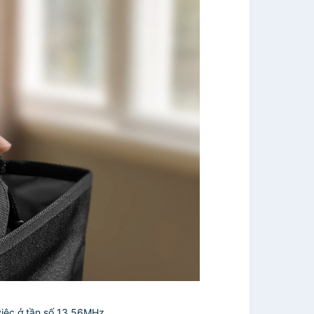
việc ở tần số 13.56MHz.