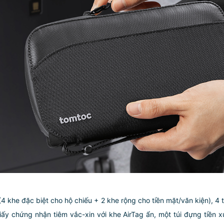
4 khe đặc biệt cho hộ chiếu + 2 khe rộng cho tiền mặt/văn kiện), 4 t
iấy chứng nhận tiêm vắc-xin với khe AirTag ẩn, một túi đựng tiền 