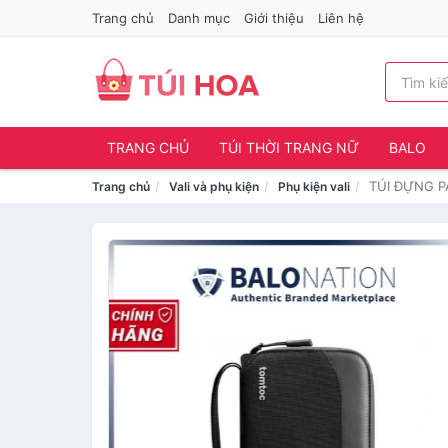
Trang chủ
Danh mục
Giới thiệu
Liên hệ
TRANG CHỦ
TÚI THỜI TRANG NỮ
BALO
TÚI ĐỰNG P
Trang chủ
Vali và phụ kiện
Phụ kiện vali