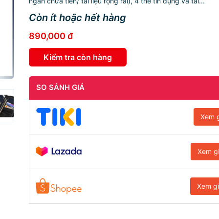
ngăn chứa tiền/ tài liệu rộng rãi), 4 thẻ tín dụng và tài...
Còn ít hoặc hết hàng
890,000 đ
Kiểm tra còn hàng
SO SÁNH GIÁ
Xem g
Xem g
Xem g