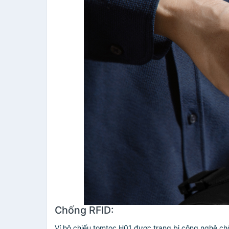
Chống RFID:
Ví hộ chiếu tomtoc H01 được trang bị công nghệ chốn