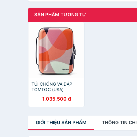
SẢN PHẨM TƯƠNG TỰ
TÚI CHỐNG VA ĐẬP
TOMTOC (USA)
PORTFOLIO HOLDER
1.035.500 đ
HARDSHELL (A06-
002M01)
GIỚI THIỆU
SẢN PHẨM
THÔNG TIN
CHI