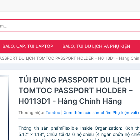
BALO, CẶP, TÚI LAPTOP
BALO, TÚI DU LỊCH VÀ PHỤ KIỆN
ASSPORT DU LỊCH TOMTOC PASSPORT HOLDER – H0113D1 - Hàng Chín
TÚI ĐỰNG PASSPORT DU LỊCH
TOMTOC PASSPORT HOLDER –
H0113D1 - Hàng Chính Hãng
Thương hiệu:
Tomtoc
|
Xem thêm các sản phẩm Phụ kiện vali 
Thông tin sản phẩmFlexible Inside Organization: Kích t
5.12″ x 1.18″, Chứa tối đa 6 hộ chiếu (4 ngăn chứa hộ chiế