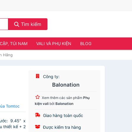
Tìm kiếm
CẶP, TÚI NAM
VALI VÀ PHỤ KIỆN
BLOG
h Hãng
Công ty:
Balonation
Xem thêm các sản phẩm
Phụ
kiện vali
bởi
Balonation
của Tomtoc
Giao hàng toàn quốc
hước: 9.45″ x
u thiết kế + 2
Được kiểm tra hàng