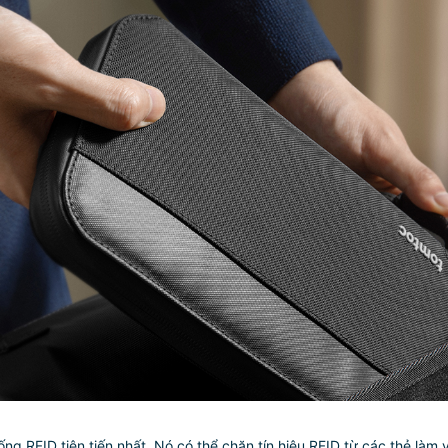
g RFID tiên tiến nhất. Nó có thể chặn tín hiệu RFID từ các thẻ làm 