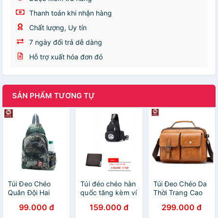
Thanh toán khi nhận hàng
Chất lượng, Uy tín
7 ngày đổi trả dễ dàng
Hỗ trợ xuất hóa đơn đỏ
SẢN PHẨM TƯƠNG TỰ
Túi Đeo Chéo
Túi đéo chéo hàn
Túi Đeo Chéo Da
Quân Đội Hai
quốc tăng kèm ví
Thời Trang Cao
Trong Một
HARAS
Cấp HARAS
99.000 đ
159.000 đ
299.000 đ
HARAS HR252
HR127V05
HR285