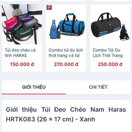
Túi đeo chéo cá
Combo túi du lịch
Combo Túi Du
tính HARAS
thời trang và túi
Lịch Thời Trang
HRS212 nhiều
đeo chéo cá tính
HR258 Và Túi
150.000 đ
270.000 đ
250.000 đ
màu
HARAS
Đeo Chéo HARAS
HR257HR218
HR083
GIỚI THIỆU
CHI TIẾT
Giới thiệu Túi Đeo Chéo Nam Haras
HRTK083 (26 x 17 cm) - Xanh