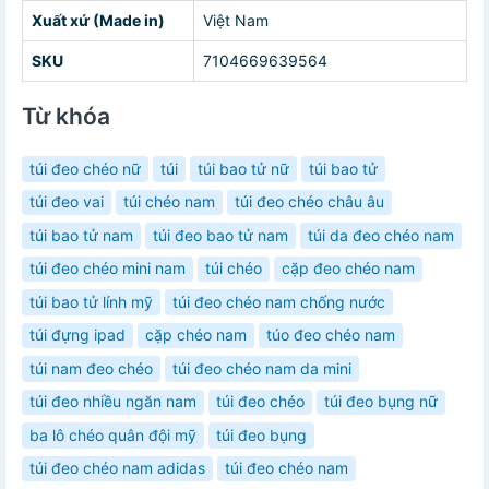
Xuất xứ (Made in)
Việt Nam
SKU
7104669639564
Từ khóa
túi đeo chéo nữ
túi
túi bao tử nữ
túi bao tử
túi đeo vai
túi chéo nam
túi đeo chéo châu âu
túi bao tử nam
túi đeo bao tử nam
túi da đeo chéo nam
túi đeo chéo mini nam
túi chéo
cặp đeo chéo nam
túi bao tử lính mỹ
túi đeo chéo nam chống nước
túi đựng ipad
cặp chéo nam
túo đeo chéo nam
túi nam đeo chéo
túi đeo chéo nam da mini
túi đeo nhiều ngăn nam
túi đeo chéo
túi đeo bụng nữ
ba lô chéo quân đội mỹ
túi đeo bụng
túi đeo chéo nam adidas
túi đeo chéo nam