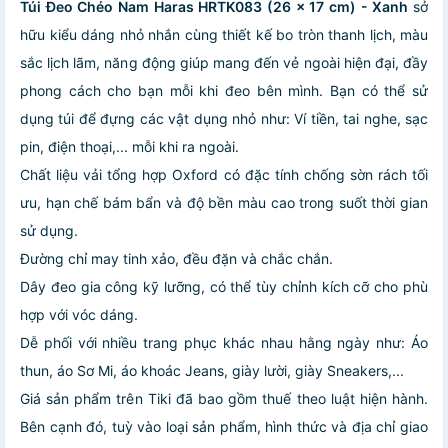
Túi Đeo Chéo Nam Haras HRTK083 (26 x 17 cm) - Xanh
sở
hữu kiểu dáng nhỏ nhắn cùng thiết kế bo tròn thanh lịch, màu
sắc lịch lãm, năng động giúp mang đến vẻ ngoài hiện đại, đầy
phong cách cho bạn mỗi khi đeo bên mình. Bạn có thể sử
dụng túi để đựng các vật dụng nhỏ như: Ví tiền, tai nghe, sạc
pin, điện thoại,... mỗi khi ra ngoài.
Chất liệu vải tổng hợp Oxford có đặc tính chống sờn rách tối
ưu, hạn chế bám bẩn và độ bền màu cao trong suốt thời gian
sử dụng.
Đường chỉ may tinh xảo, đều đặn và chắc chắn.
Dây đeo gia công kỹ lưỡng, có thể tùy chỉnh kích cỡ cho phù
hợp với vóc dáng.
Dễ phối với nhiều trang phục khác nhau hằng ngày như: Áo
thun, áo Sơ Mi, áo khoác Jeans, giày lười, giày Sneakers,...
Giá sản phẩm trên Tiki đã bao gồm thuế theo luật hiện hành.
Bên cạnh đó, tuỳ vào loại sản phẩm, hình thức và địa chỉ giao