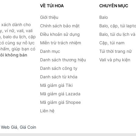
VỀ TÚI HOA
CHUYÊN MỤC
Giới thiệu
Balo
i xách dành cho
Chính sách bảo mật
Balo, cặp, túi lapt
 ví nữ, vali, vali
Điều khoản sử dụng
Balo, túi du lịch v
, balo du lịch, cặp
 có cùng sự nỗ lực
Miễn trừ trách nhiệm
Cặp, túi nam
phẩm, giúp bạn có
Danh mục
Túi thời trang nữ
ôi không bán
Danh sách thương hiệu
Vali và phụ kiện
Danh sách công ty
Danh sách từ khóa
Mã giảm giá Tiki
Mã giảm giá Lazada
Mã giảm giá Shopee
Liên hệ
,
Web Giá
,
Giá Coin