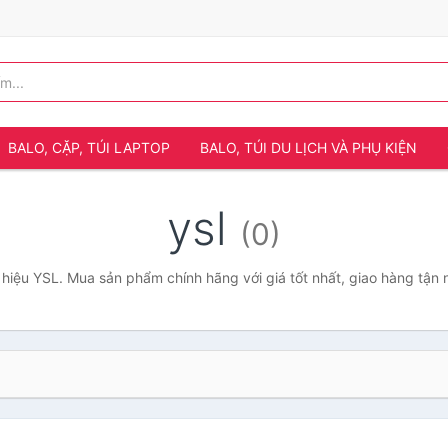
BALO, CẶP, TÚI LAPTOP
BALO, TÚI DU LỊCH VÀ PHỤ KIỆN
ysl
(0)
hiệu YSL. Mua sản phẩm chính hãng với giá tốt nhất, giao hàng tận 