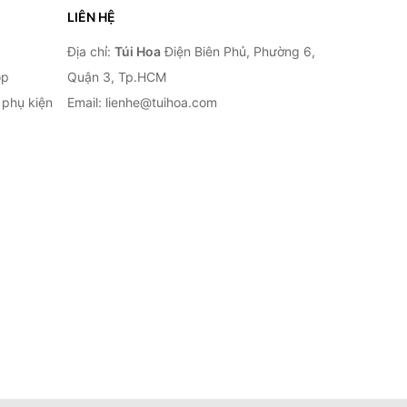
LIÊN HỆ
Địa chỉ:
Túi Hoa
Điện Biên Phủ, Phường 6,
op
Quận 3, Tp.HCM
à phụ kiện
Email: lienhe@tuihoa.com