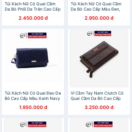
Túi Xách Nữ Có Quai Cầm
Túi Xách Nữ Có Quai Cầm
Da Bò Phối Da Trăn Cao Cấp
Da Bò Cao Cấp Màu Đen,
Màu Nâu, Màu Đỏ, Màu
Trắng, Nâu, Đỏ WT Leather
2.450.000 đ
2.950.000 đ
Trắng, Màu Đen WT Leather
050361402, 050361109,
050269101, 050269133
050361401, 050361103
Túi Xách Nữ Có Quai Đeo Da
Ví Cầm Tay Nam Clutch Có
Bò Cao Cấp Màu Xanh Navy
Quai Cầm Da Bò Cao Cấp
WT Leather 0936.7
Màu Nâu, Màu Đen WT
1.950.000 đ
3.250.000 đ
Leather 070061401,
070061402