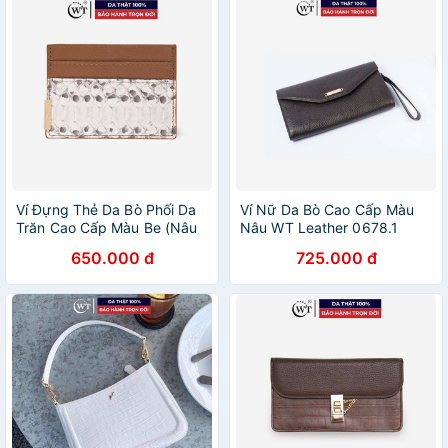
Ví Đựng Thẻ Da Bò Phối Da
Ví Nữ Da Bò Cao Cấp Màu
Trăn Cao Cấp Màu Be (Nâu
Nâu WT Leather 0678.1
Nhạt), Màu Đen, Màu Đỏ WT
650.000 đ
725.000 đ
Leather 020059111,
020059102, 020059133