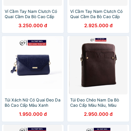
Ví Cầm Tay Nam Clutch Có
Ví Cầm Tay Nam Clutch Có
Quai Cầm Da Bò Cao Cấp
Quai Cầm Da Bò Cao Cấp
Màu Đen WT Leather
Màu Nâu, Màu Xanh Navy
3.250.000 đ
2.925.000 đ
070070002
WT Leather 070081101,
070081107
Túi Xách Nữ Có Quai Đeo Da
Túi Đeo Chéo Nam Da Bò
Bò Cao Cấp Màu Xanh
Cao Cấp Màu Nâu, Màu
Navy, Màu Đen, Màu Đỏ WT
Đen, Màu Nâu Cánh Gián
1.950.000 đ
2.950.000 đ
Leather 0935.7, 0935.2,
WT Leather 090011201,
093533
090013002, 090011213