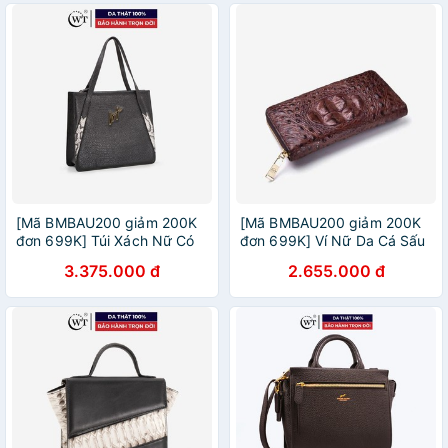
[Mã BMBAU200 giảm 200K
[Mã BMBAU200 giảm 200K
đơn 699K] Túi Xách Nữ Có
đơn 699K] Ví Nữ Da Cá Sấu
Quai Đeo Da Bò Phối Da
Cao Cấp Màu Nâu WT
3.375.000 đ
2.655.000 đ
Trăn Cao Cấp Màu Đen WT
Leather 0546.1
Leather 050279102