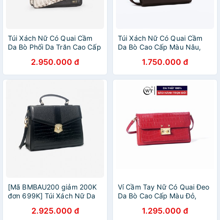
Túi Xách Nữ Có Quai Cầm
Túi Xách Nữ Có Quai Cầm
Da Bò Phối Da Trăn Cao Cấp
Da Bò Cao Cấp Màu Nâu,
Màu Đen Trắng WT Leather
Đen, Xanh Navy, Tím, Đỏ
2.950.000 đ
1.750.000 đ
050149129
WT Leather 0942.1, 0942.2,
0942.7, 0942.8, 094233
[Mã BMBAU200 giảm 200K
Ví Cầm Tay Nữ Có Quai Đeo
đơn 699K] Túi Xách Nữ Da
Da Bò Cao Cấp Màu Đỏ,
Bò Cao Cấp WT Leather
Màu Xanh Navy WT Leather
2.925.000 đ
1.295.000 đ
Chính Hãng 0917.2
0954.3, 0954.7