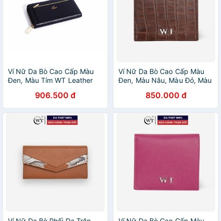
Ví Nữ Da Bò Cao Cấp Màu
Ví Nữ Da Bò Cao Cấp Màu
Đen, Màu Tím WT Leather
Đen, Màu Nâu, Màu Đỏ, Màu
0941.2, 0941.8
Xanh Navy WT Leather
906.500 đ
850.000 đ
030100001, 030100002,
030100003, 030100007
Ví Nữ Da Bò Phối Da Trăn
Ví Nữ Da Bò Cao Cấp Màu