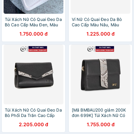
Túi Xách Nữ Có Quai Đeo Da
Ví Nữ Có Quai Đeo Da Bò
Bò Cao Cấp Màu Đen, Màu
Cao Cấp Màu Nâu, Màu
Trắng, Màu Đỏ, Màu Olive
Đen, Màu Xanh Navy WT
1.750.000 đ
1.225.000 đ
WT Leather 050350002,
Leather 030040001,
050350009, 050350003
030040002, 030040007
Túi Xách Nữ Có Quai Đeo Da
[Mã BMBAU200 giảm 200K
Bò Phối Da Trăn Cao Cấp
đơn 699K] Túi Xách Nữ Có
Màu Đen, Màu Xanh Navy,
Quai Đeo Da Bò Phối Da
2.205.000 đ
1.755.000 đ
Màu Đỏ WT Leather
Trăn Cao Cấp Màu Đen WT
050259102
Leather 050199102