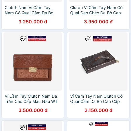
Clutch Nam Ví Cầm Tay
Clutch Ví Cầm Tay Nam Có
Nam Có Quai Cầm Da Bò
Quai Đeo Chéo Da Bò Cao
Cao Cấp Màu Nâu, Màu
Cấp Màu Xanh Navy, Màu
3.250.000 đ
3.950.000 đ
Đen, Màu Xanh Navy WT
Xanh Lá WT Leather
Leather 070081101
070101107, 070101104
Ví Cầm Tay Clutch Nam Da
Ví Cầm Tay Nam Clutch Có
Trăn Cao Cấp Màu Nâu WT
Quai Cầm Da Bò Cao Cấp
Leather 070049101
Màu Nâu, Màu Đen WT
3.500.000 đ
2.150.000 đ
Leather 093701, 093702