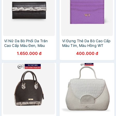
Ví Nữ Da Bò Phối Da Trăn
Ví Đựng Thẻ Da Bò Cao Cấp
Cao Cấp Màu Đen, Màu
Màu Tím, Màu Hồng WT
Nâu, Màu Đỏ WT Leather
Leather 020060908,
1.650.000 đ
400.000 đ
030119111, 030119102,
020060980
030119133