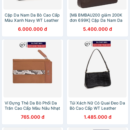
Cặp Da Nam Da Bò Cao Cấp
[Mã BMBAU200 giảm 200K
Màu Xanh Navy WT Leather
đơn 699K] Cặp Da Nam Da
092207, 092227
Bò Cao Cấp Màu Đen, Màu
6.000.000 đ
5.400.000 đ
Nâu WT Leather 0831.1,
0831.2
Ví Đựng Thẻ Da Bò Phối Da
Túi Xách Nữ Có Quai Đeo Da
Trăn Cao Cấp Màu Nâu Nhạt
Bò Cao Cấp WT Leather
(Be), Màu Đen, Màu Đỏ WT
050240001, 050240002,
765.000 đ
1.485.000 đ
Leather 020079111,
050240003, 050240007,
020079102, 020079133
050240009