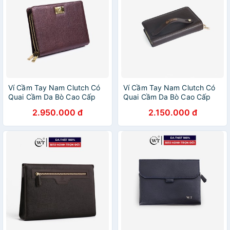
Ví Cầm Tay Nam Clutch Có
Ví Cầm Tay Nam Clutch Có
Quai Cầm Da Bò Cao Cấp
Quai Cầm Da Bò Cao Cấp
Màu Nâu, Màu Đen WT
Màu Nâu, Màu Đen WT
2.950.000 đ
2.150.000 đ
Leather 0775.1, 0775.2
Leather 0937.1, 0937.2