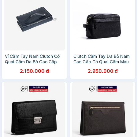
Ví Cầm Tay Nam Clutch Có
Clutch Cầm Tay Da Bò Nam
Quai Cầm Da Bò Cao Cấp
Cao Cấp Có Quai Cầm Màu
Màu Đen WT Leather
Đen, Nâu, Xanh Dương
2.150.000 đ
2.950.000 đ
093702
GOLFIE WT Leather
070111101, 070111102,
070111107