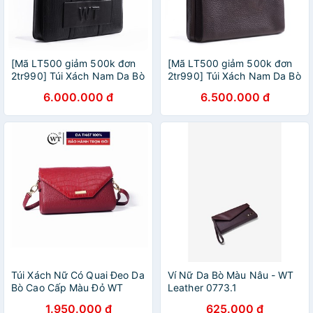
[Mã LT500 giảm 500k đơn
[Mã LT500 giảm 500k đơn
2tr990] Túi Xách Nam Da Bò
2tr990] Túi Xách Nam Da Bò
Cao Cấp Có Quai Đeo Màu
Có Quai Đeo Cao Cấp Màu
6.000.000 đ
6.500.000 đ
Nâu, Màu Đen WT Leather
Nâu WT Leather 090061401
090040601, 090040602
Túi Xách Nữ Có Quai Đeo Da
Ví Nữ Da Bò Màu Nâu - WT
Bò Cao Cấp Màu Đỏ WT
Leather 0773.1
Leather 093533
1.950.000 đ
625.000 đ