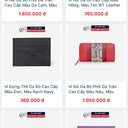
Cao Cấp Màu Da Cam, Màu
Hồng, Màu Tím WT Leather
Đen, Màu Đỏ WT Leather
030100908, 030100980
1.650.000 đ
765.000 đ
030099102, 030099111,
030099133
Ví Đựng Thẻ Da Bò Cao Cấp
Ví Nữ Da Bò Phối Da Trăn
Màu Đen, Màu Xanh Navy
Cao Cấp Màu Nâu, Màu
WT Leather 020064902,
Đen, Màu Đỏ WT Leather
360.000 đ
1.950.000 đ
020064907
030029111, 030029102,
030029133