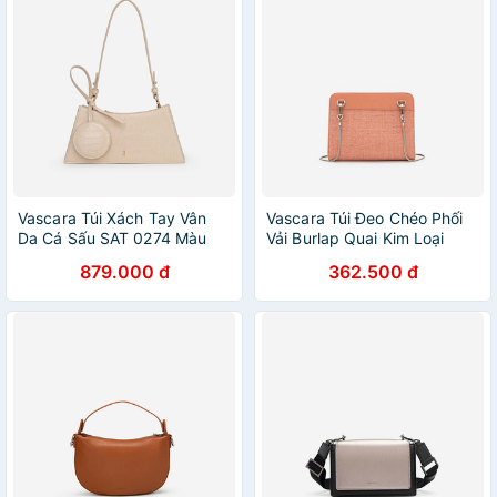
Vascara Túi Xách Tay Vân
Vascara Túi Đeo Chéo Phối
Da Cá Sấu SAT 0274 Màu
Vải Burlap Quai Kim Loại
Kem
SHO 0170 Cam
879.000 đ
362.500 đ