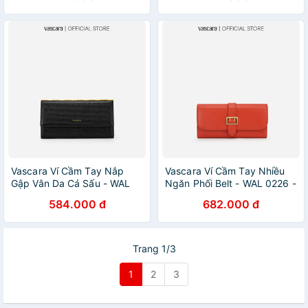
Vascara Ví Cầm Tay Nắp
Vascara Ví Cầm Tay Nhiều
Gập Vân Da Cá Sấu - WAL
Ngăn Phối Belt - WAL 0226 -
0222 - Màu Đen
Màu Cam
584.000 đ
682.000 đ
Trang 1/3
1
2
3