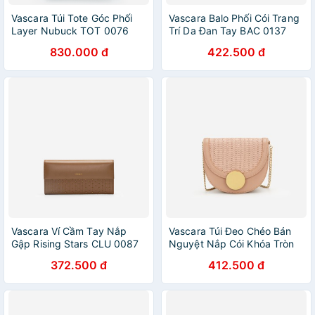
Vascara Túi Tote Góc Phối
Vascara Balo Phối Cói Trang
Layer Nubuck TOT 0076
Trí Da Đan Tay BAC 0137
Màu Xanh Dương
Đen
830.000 đ
422.500 đ
Vascara Ví Cầm Tay Nắp
Vascara Túi Đeo Chéo Bán
Gập Rising Stars CLU 0087
Nguyệt Nắp Cói Khóa Tròn
Be Đậm
SHO 0164 Màu Hồng
372.500 đ
412.500 đ