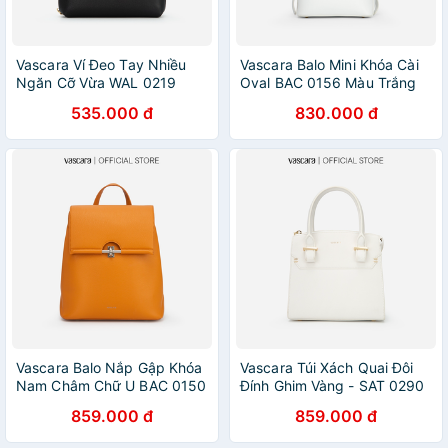
Vascara Ví Đeo Tay Nhiều
Vascara Balo Mini Khóa Cài
Ngăn Cỡ Vừa WAL 0219
Oval BAC 0156 Màu Trắng
Màu Đen
535.000 đ
830.000 đ
Vascara Balo Nắp Gập Khóa
Vascara Túi Xách Quai Đôi
Nam Châm Chữ U BAC 0150
Đính Ghim Vàng - SAT 0290
Màu Vàng Đậm
- Màu Trắng
859.000 đ
859.000 đ