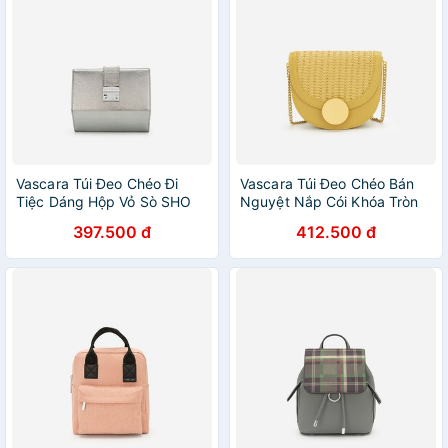
Vascara Túi Đeo Chéo Đi
Vascara Túi Đeo Chéo Bán
Tiệc Dáng Hộp Vỏ Sò SHO
Nguyệt Nắp Cói Khóa Tròn
0145 Màu Bạc
SHO 0164 Màu Vàng
397.500 đ
412.500 đ