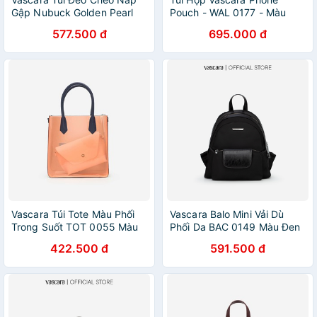
Gập Nubuck Golden Pearl
Pouch - WAL 0177 - Màu
SHO 0181 Cam Đậm
ngẫu nhiên
577.500 đ
695.000 đ
Vascara Túi Tote Màu Phối
Vascara Balo Mini Vải Dù
Trong Suốt TOT 0055 Màu
Phối Da BAC 0149 Màu Đen
Cam Nhạt
422.500 đ
591.500 đ