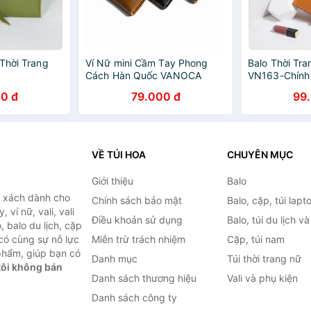
 Thời Trang
Ví Nữ mini Cầm Tay Phong
Balo Thời T
Cách Hàn Quốc VANOCA
VN163-Chính 
VN200
0 đ
79.000 đ
99
VỀ TÚI HOA
CHUYÊN MỤC
Giới thiệu
Balo
i xách dành cho
Chính sách bảo mật
Balo, cặp, túi lapt
 ví nữ, vali, vali
Điều khoản sử dụng
Balo, túi du lịch v
, balo du lịch, cặp
 có cùng sự nỗ lực
Miễn trừ trách nhiệm
Cặp, túi nam
phẩm, giúp bạn có
Danh mục
Túi thời trang nữ
ôi không bán
Danh sách thương hiệu
Vali và phụ kiện
Danh sách công ty