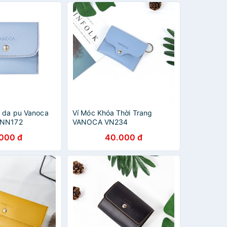
y da pu Vanoca
Ví Móc Khóa Thời Trang
VNN172
VANOCA VN234
.000 đ
40.000 đ