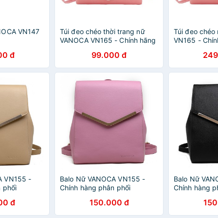
ANOCA VN147
Túi đeo chéo thời trang nữ
Túi đeo ché
VANOCA VN165 - Chính hãng
VN165 - Chín
phân phối
phối
00 đ
99.000 đ
249
A VN155 -
Balo Nữ VANOCA VN155 -
Balo Nữ VAN
 phối
Chính hàng phân phối
Chính hàng p
00 đ
150.000 đ
150