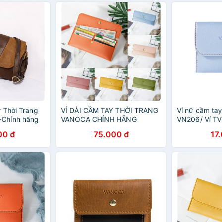
 Thời Trang
VÍ DÀI CẦM TAY THỜI TRANG
Ví nữ cầm ta
Chính hãng
VANOCA CHÍNH HÃNG
VN206/ Ví T
00 đ
75.000 đ
17