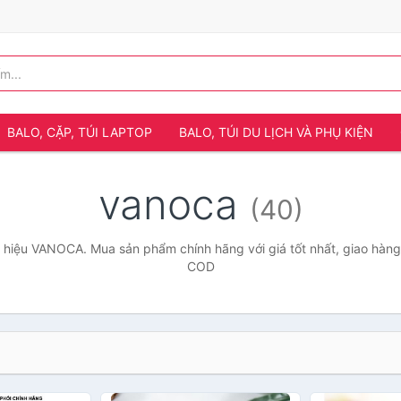
BALO, CẶP, TÚI LAPTOP
BALO, TÚI DU LỊCH VÀ PHỤ KIỆN
vanoca
(40)
hiệu VANOCA. Mua sản phẩm chính hãng với giá tốt nhất, giao hàng 
COD