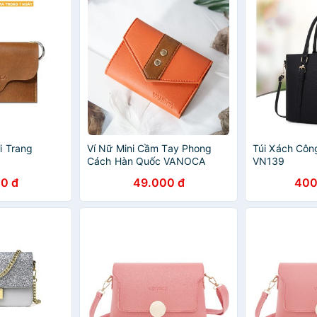
i Trang
Ví Nữ Mini Cầm Tay Phong
Túi Xách Cô
Cách Hàn Quốc VANOCA
VN139
VN205
0 đ
49.000 đ
400