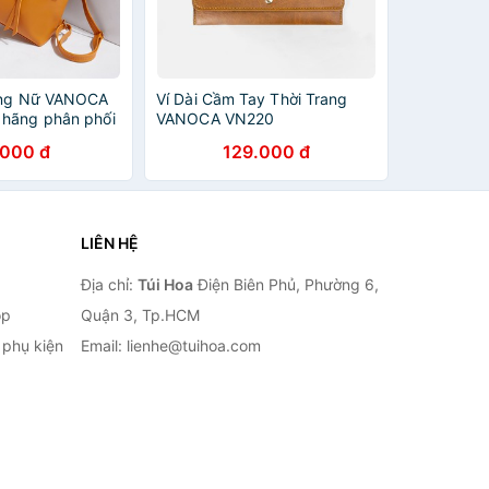
rang Nữ VANOCA
Ví Dài Cầm Tay Thời Trang
hãng phân phối
VANOCA VN220
.000 đ
129.000 đ
LIÊN HỆ
Địa chỉ:
Túi Hoa
Điện Biên Phủ, Phường 6,
op
Quận 3, Tp.HCM
à phụ kiện
Email: lienhe@tuihoa.com