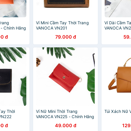
Trang
Ví Mini Cầm Tay Thời Trang
Ví Dài Cầm T
- Chính Hãng
VANOCA VN201
VANOCA VN20
Phân Phối
0 đ
79.000 đ
59
Tay Thời
Ví Nữ Mini Thời Trang
Túi Xách Nữ
VN222
VANOCA VN225 - Chính Hãng
Phân Phối
0 đ
49.000 đ
129