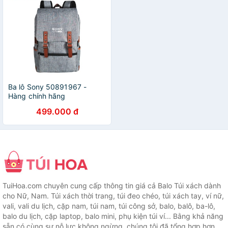
Ba lô Sony 50891967 -
Hàng chính hãng
499.000 đ
TuiHoa.com chuyên cung cấp thông tin giá cả Balo Túi xách dành
cho Nữ, Nam. Túi xách thời trang, túi đeo chéo, túi xách tay, ví nữ,
vali, vali du lịch, cặp nam, túi nam, túi công sở, balo, balô, ba-lô,
balo du lịch, cặp laptop, balo mini, phụ kiện túi ví... Bằng khả năng
sẵn có cùng sự nỗ lực không ngừng, chúng tôi đã tổng hợp hơn