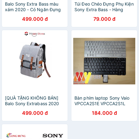
Balo Sony Extra Bass màu
Túi Đeo Chéo Đựng Phụ Kiện
xám 2020 - Có Ngăn Đựng
Sony Extra Bass - Hàng
Laptop Chống Shock
Chính Hãng (2021)
499.000 đ
79.000 đ
[QUÀ TẶNG KHÔNG BÁN]
Bàn phím laptop Sony Vaio
Balo Sony Extrabass 2020
VPCCA2S1E VPCCA2S1L
Du Lịch Đựng Laptop
VPCCA2S1R VPCCA2S1G
499.000 đ
184.000 đ
VPCCA2S1P VPCCA2S1W
VPCCA2S1B CAO CẤP NEW
100%