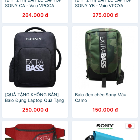
SONY CA - Vaio VPCCA
SONY YB - Vaio VPCYA
VPCYB
264.000 đ
275.000 đ
[QUÀ TẶNG KHÔNG BÁN]
Balo đeo chéo Sony Màu
Balo Đựng Laptop Quà Tặng
Camo
Từ Sony Extrabass Mẫu
250.000 đ
150.000 đ
2019