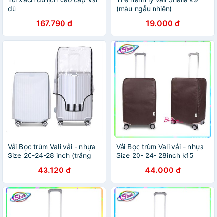
dù
(màu ngẫu nhiên)
167.790 đ
19.000 đ
Vải Bọc trùm Vali vải - nhựa
Vải Bọc trùm Vali vải - nhựa
Size 20-24-28 inch (trắng
Size 20- 24- 28inch k15
,nâu, hồng,xanh,đen)
(nâu, hồng,xanh,đen)
43.120 đ
44.000 đ