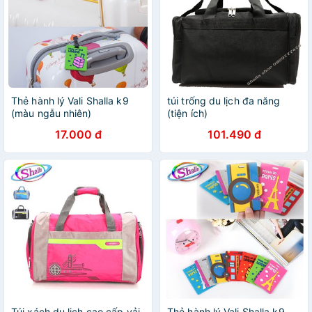
Thẻ hành lý Vali Shalla k9
túi trống du lịch đa năng
(màu ngẫu nhiên)
(tiện ích)
17.000 đ
101.490 đ
Túi xách du lịch cao cấp vải
Thẻ hành lý Vali Shalla k9