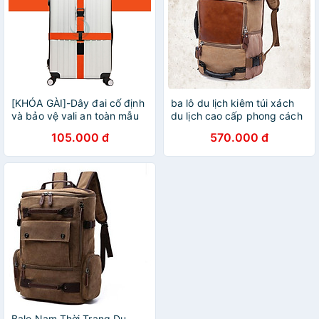
[KHÓA GÀI]-Dây đai cố định
ba lô du lịch kiêm túi xách
và bảo vệ vali an toàn mẫu
du lịch cao cấp phong cách
đôi 2m, màu ngẫu nhiên+
mới
105.000 đ
570.000 đ
Tặng kèm thẻ đeo hành lý
ngẫu nhiên
Balo Nam Thời Trang Du