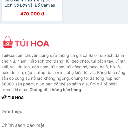
Lịch Cỡ Lớn Vải Bố Canvas
Bền Chắc Phong Cách mới
470.000 đ
Dành Cho Đi Học, Dã Ngoại,
Đi Phượt, Đựng Laptop (14-
17")
TuiHoa.com chuyên cung cấp thông tin giá cả Balo Túi xách dành
cho Nữ, Nam. Túi xách thời trang, túi đeo chéo, túi xách tay, ví nữ,
vali, vali du lịch, cặp nam, túi nam, túi công sở, balo, balô, ba-lô,
balo du lịch, cặp laptop, balo mini, phụ kiện túi ví... Bằng khả năng
sẵn có cùng sự nỗ lực không ngừng, chúng tôi đã tổng hợp hơn
56000 sản phẩm, giúp bạn có thể so sánh giá, tìm giá rẻ nhất
trước khi mua.
Chúng tôi không bán hàng.
VỀ TÚI HOA
Giới thiệu
Chính sách bảo mật