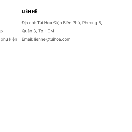
LIÊN HỆ
Địa chỉ:
Túi Hoa
Điện Biên Phủ, Phường 6,
op
Quận 3, Tp.HCM
à phụ kiện
Email: lienhe@tuihoa.com