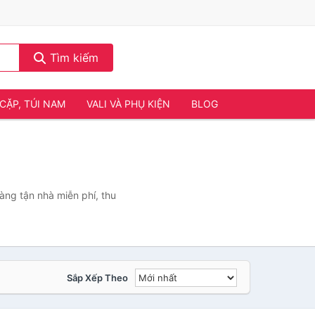
Tìm kiếm
CẶP, TÚI NAM
VALI VÀ PHỤ KIỆN
BLOG
àng tận nhà miễn phí, thu
Sắp Xếp Theo