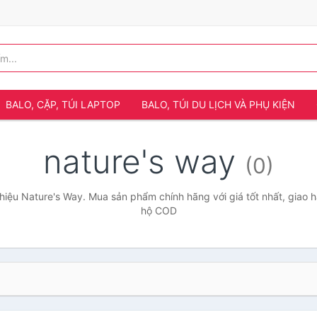
BALO, CẶP, TÚI LAPTOP
BALO, TÚI DU LỊCH VÀ PHỤ KIỆN
nature's way
(0)
iệu Nature's Way. Mua sản phẩm chính hãng với giá tốt nhất, giao h
hộ COD