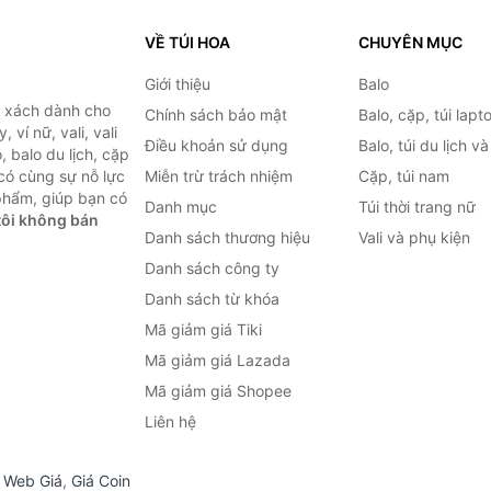
VỀ TÚI HOA
CHUYÊN MỤC
Giới thiệu
Balo
i xách dành cho
Chính sách bảo mật
Balo, cặp, túi lapt
 ví nữ, vali, vali
Điều khoản sử dụng
Balo, túi du lịch v
, balo du lịch, cặp
 có cùng sự nỗ lực
Miễn trừ trách nhiệm
Cặp, túi nam
phẩm, giúp bạn có
Danh mục
Túi thời trang nữ
ôi không bán
Danh sách thương hiệu
Vali và phụ kiện
Danh sách công ty
Danh sách từ khóa
Mã giảm giá Tiki
Mã giảm giá Lazada
Mã giảm giá Shopee
Liên hệ
,
Web Giá
,
Giá Coin