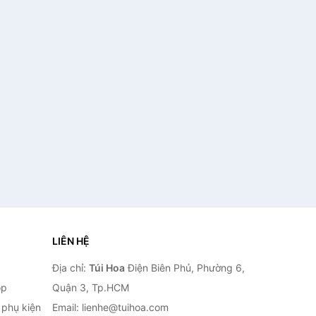
LIÊN HỆ
Địa chỉ:
Túi Hoa
Điện Biên Phủ, Phường 6,
op
Quận 3, Tp.HCM
à phụ kiện
Email: lienhe@tuihoa.com