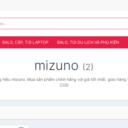
BALO, CẶP, TÚI LAPTOP
BALO, TÚI DU LỊCH VÀ PHỤ KIỆN
mizuno
(2)
 hiệu mizuno. Mua sản phẩm chính hãng với giá tốt nhất, giao hàng t
COD