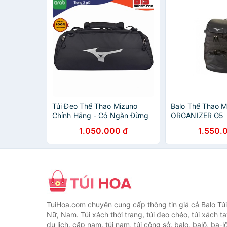
Túi Đeo Thể Thao Mizuno
Balo Thể Thao M
Chính Hãng - Có Ngăn Đừng
ORGANIZER G5
Giày Riêng
1.050.000 đ
1.550.
TuiHoa.com chuyên cung cấp thông tin giá cả Balo Tú
Nữ, Nam. Túi xách thời trang, túi đeo chéo, túi xách tay,
du lịch, cặp nam, túi nam, túi công sở, balo, balô, ba-lô