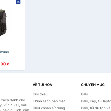
izuno
000 đ
VỀ TÚI HOA
CHUYÊN MỤC
Giới thiệu
Balo
i xách dành cho
Chính sách bảo mật
Balo, cặp, túi lapt
 ví nữ, vali, vali
Điều khoản sử dụng
Balo, túi du lịch v
, balo du lịch, cặp