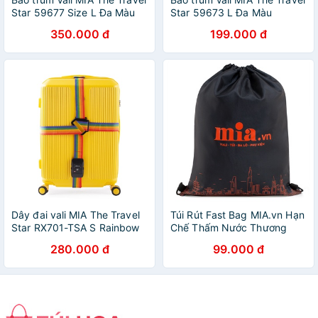
Star 59677 Size L Ða Màu
Star 59673 L Ða Màu
350.000 đ
199.000 đ
Dây đai vali MIA The Travel
Túi Rút Fast Bag MIA.vn Hạn
Star RX701-TSA S Rainbow
Chế Thấm Nước Thương
Hiệu Kakashi
280.000 đ
99.000 đ