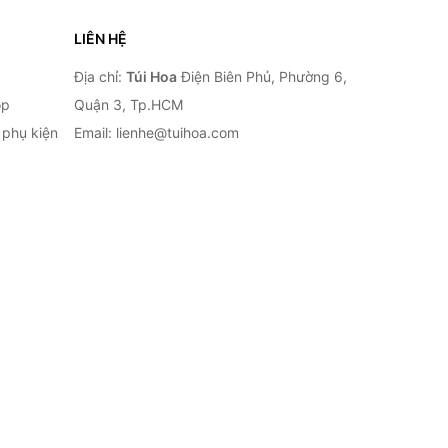
LIÊN HỆ
Địa chỉ:
Túi Hoa
Điện Biên Phủ, Phường 6,
op
Quận 3, Tp.HCM
à phụ kiện
Email: lienhe@tuihoa.com