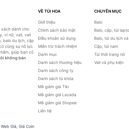
VỀ TÚI HOA
CHUYÊN MỤC
Giới thiệu
Balo
i xách dành cho
Chính sách bảo mật
Balo, cặp, túi lapt
 ví nữ, vali, vali
Điều khoản sử dụng
Balo, túi du lịch v
, balo du lịch, cặp
 có cùng sự nỗ lực
Miễn trừ trách nhiệm
Cặp, túi nam
phẩm, giúp bạn có
Danh mục
Túi thời trang nữ
ôi không bán
Danh sách thương hiệu
Vali và phụ kiện
Danh sách công ty
Danh sách từ khóa
Mã giảm giá Tiki
Mã giảm giá Lazada
Mã giảm giá Shopee
Liên hệ
,
Web Giá
,
Giá Coin