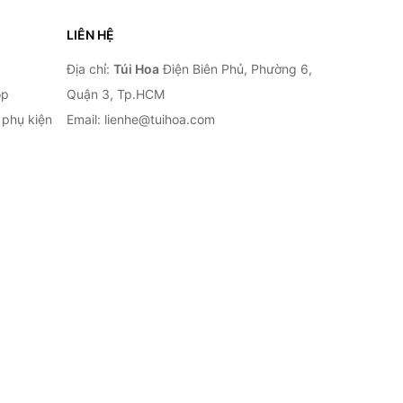
LIÊN HỆ
Địa chỉ:
Túi Hoa
Điện Biên Phủ, Phường 6,
op
Quận 3, Tp.HCM
à phụ kiện
Email: lienhe@tuihoa.com