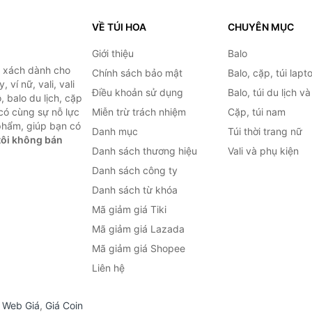
VỀ TÚI HOA
CHUYÊN MỤC
Giới thiệu
Balo
i xách dành cho
Chính sách bảo mật
Balo, cặp, túi lapt
 ví nữ, vali, vali
Điều khoản sử dụng
Balo, túi du lịch v
, balo du lịch, cặp
 có cùng sự nỗ lực
Miễn trừ trách nhiệm
Cặp, túi nam
phẩm, giúp bạn có
Danh mục
Túi thời trang nữ
ôi không bán
Danh sách thương hiệu
Vali và phụ kiện
Danh sách công ty
Danh sách từ khóa
Mã giảm giá Tiki
Mã giảm giá Lazada
Mã giảm giá Shopee
Liên hệ
,
Web Giá
,
Giá Coin