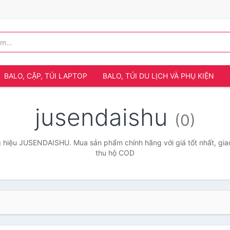
BALO, CẶP, TÚI LAPTOP
BALO, TÚI DU LỊCH VÀ PHỤ KIỆN
jusendaishu
(0)
 hiệu JUSENDAISHU. Mua sản phẩm chính hãng với giá tốt nhất, giao
thu hộ COD