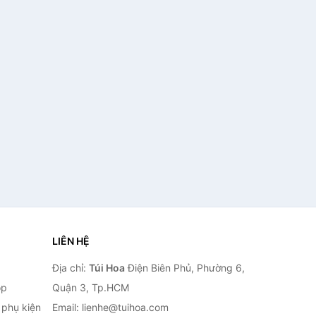
LIÊN HỆ
Địa chỉ:
Túi Hoa
Điện Biên Phủ, Phường 6,
op
Quận 3, Tp.HCM
à phụ kiện
Email: lienhe@tuihoa.com