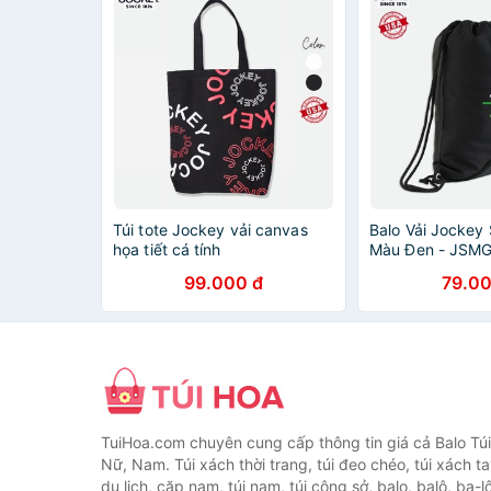
Túi tote Jockey vải canvas
Balo Vải Jockey
họa tiết cá tính
Màu Đen - JSM
99.000 đ
79.00
TuiHoa.com chuyên cung cấp thông tin giá cả Balo Tú
Nữ, Nam. Túi xách thời trang, túi đeo chéo, túi xách tay,
du lịch, cặp nam, túi nam, túi công sở, balo, balô, ba-lô