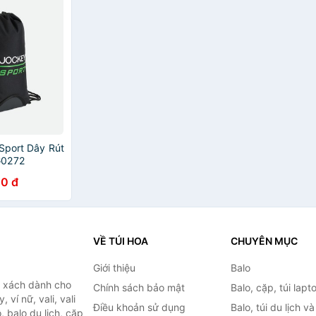
 Sport Dây Rút
G0272
0 đ
VỀ TÚI HOA
CHUYÊN MỤC
Giới thiệu
Balo
i xách dành cho
Chính sách bảo mật
Balo, cặp, túi lapt
 ví nữ, vali, vali
Điều khoản sử dụng
Balo, túi du lịch v
, balo du lịch, cặp