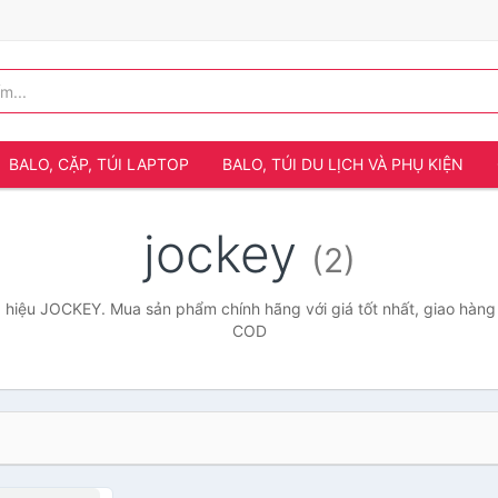
BALO, CẶP, TÚI LAPTOP
BALO, TÚI DU LỊCH VÀ PHỤ KIỆN
jockey
(2)
hiệu JOCKEY. Mua sản phẩm chính hãng với giá tốt nhất, giao hàng 
COD