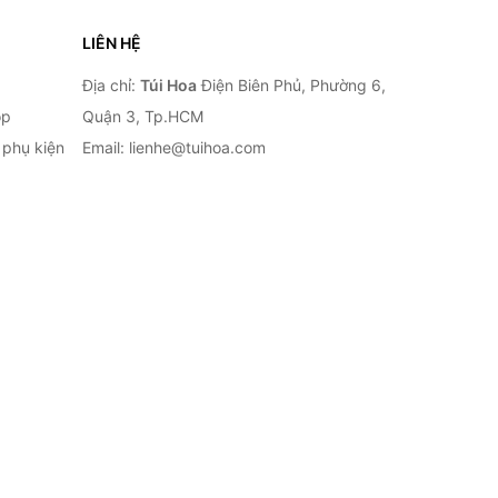
LIÊN HỆ
Địa chỉ:
Túi Hoa
Điện Biên Phủ, Phường 6,
op
Quận 3, Tp.HCM
à phụ kiện
Email: lienhe@tuihoa.com