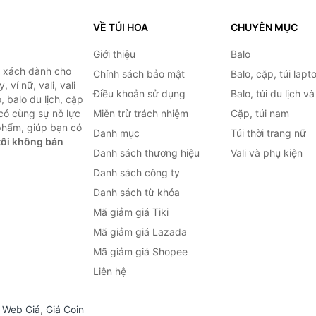
VỀ TÚI HOA
CHUYÊN MỤC
Giới thiệu
Balo
i xách dành cho
Chính sách bảo mật
Balo, cặp, túi lapt
 ví nữ, vali, vali
Điều khoản sử dụng
Balo, túi du lịch v
, balo du lịch, cặp
 có cùng sự nỗ lực
Miễn trừ trách nhiệm
Cặp, túi nam
phẩm, giúp bạn có
Danh mục
Túi thời trang nữ
ôi không bán
Danh sách thương hiệu
Vali và phụ kiện
Danh sách công ty
Danh sách từ khóa
Mã giảm giá Tiki
Mã giảm giá Lazada
Mã giảm giá Shopee
Liên hệ
,
Web Giá
,
Giá Coin