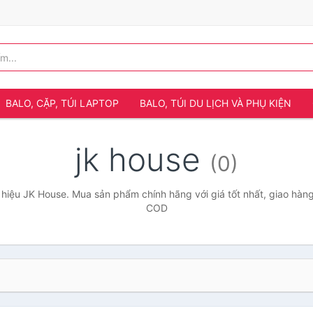
BALO, CẶP, TÚI LAPTOP
BALO, TÚI DU LỊCH VÀ PHỤ KIỆN
jk house
(0)
hiệu JK House. Mua sản phẩm chính hãng với giá tốt nhất, giao hàng 
COD