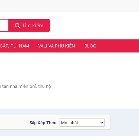
Tìm kiếm
CẶP, TÚI NAM
VALI VÀ PHỤ KIỆN
BLOG
 tận nhà miễn phí, thu hộ
Sắp Xếp Theo