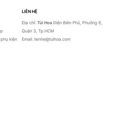
LIÊN HỆ
Địa chỉ:
Túi Hoa
Điện Biên Phủ, Phường 6,
op
Quận 3, Tp.HCM
à phụ kiện
Email: lienhe@tuihoa.com