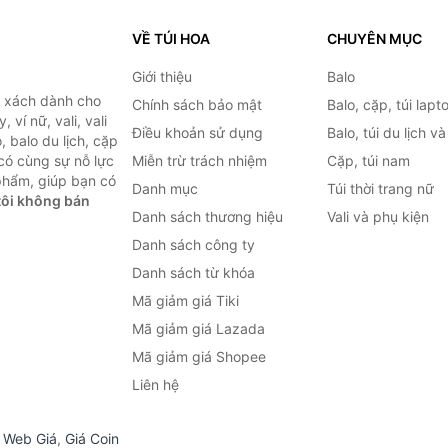
VỀ TÚI HOA
CHUYÊN MỤC
Giới thiệu
Balo
i xách dành cho
Chính sách bảo mật
Balo, cặp, túi lapt
 ví nữ, vali, vali
Điều khoản sử dụng
Balo, túi du lịch v
, balo du lịch, cặp
 có cùng sự nỗ lực
Miễn trừ trách nhiệm
Cặp, túi nam
phẩm, giúp bạn có
Danh mục
Túi thời trang nữ
ôi không bán
Danh sách thương hiệu
Vali và phụ kiện
Danh sách công ty
Danh sách từ khóa
Mã giảm giá Tiki
Mã giảm giá Lazada
Mã giảm giá Shopee
Liên hệ
,
Web Giá
,
Giá Coin