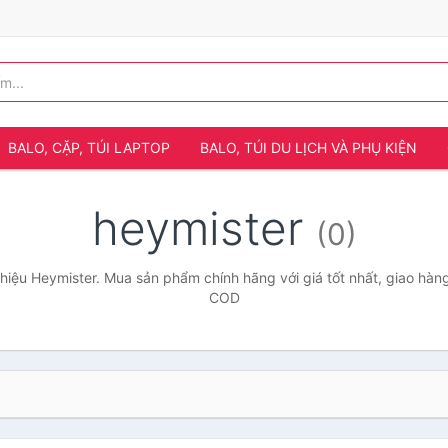
BALO, CẶP, TÚI LAPTOP
BALO, TÚI DU LỊCH VÀ PHỤ KIỆN
heymister
(0)
iệu Heymister. Mua sản phẩm chính hãng với giá tốt nhất, giao hàng
COD