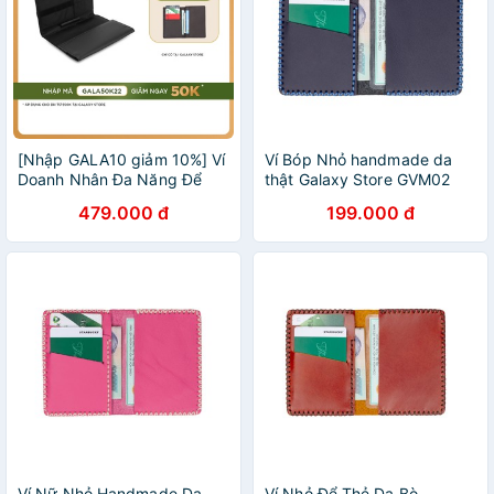
[Nhập GALA10 giảm 10%] Ví
Ví Bóp Nhỏ handmade da
Doanh Nhân Đa Năng Để
thật Galaxy Store GVM02
Thiết Bị Công Nghệ iPad
(Xanh Navy)
479.000 đ
199.000 đ
iPhone Máy Tính Bảng Hộ
Chiếu GVDN03 (Đen)
Ví Nữ Nhỏ Handmade Da
Ví Nhỏ Để Thẻ Da Bò