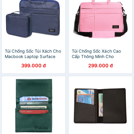
Túi Chống Sốc Túi Xách Cho
Túi Chống Sốc Xách Cao
Macbook Laptop Surface
Cấp Thông Minh Cho
Galaxy Store 13 14 Inch Kèm
Macbook Laptop Surface
399.000 đ
299.000 đ
Túi Phụ Kiện
Galaxy Store 13 14 Inch