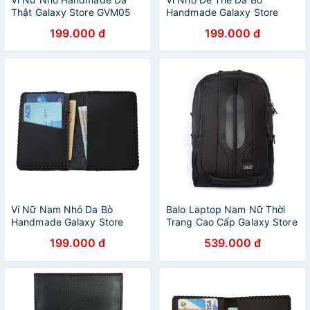
Thật Galaxy Store GVM05
Handmade Galaxy Store
(Hồng)
GVM07
199.000 đ
199.000 đ
Ví Nữ Nam Nhỏ Da Bò
Balo Laptop Nam Nữ Thời
Handmade Galaxy Store
Trang Cao Cấp Galaxy Store
GVM03 Để Vừa Thẻ CMND
17.3" GBL03 - Hàng Xuất
199.000 đ
539.000 đ
Khẩu Loại 1 + Tặng Áo trùm
Balo Chống Nước