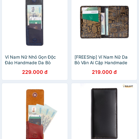
Ví Nam Nữ Nhỏ Gọn Độc
[FREEShip] Ví Nam Nữ Da
Đáo Handmade Da Bò
Bò Vân Ai Cập Handmade
Galaxy Store GVU05 Xanh
Cao Cấp Galaxy Store
229.000 đ
219.000 đ
Navy
GVM10