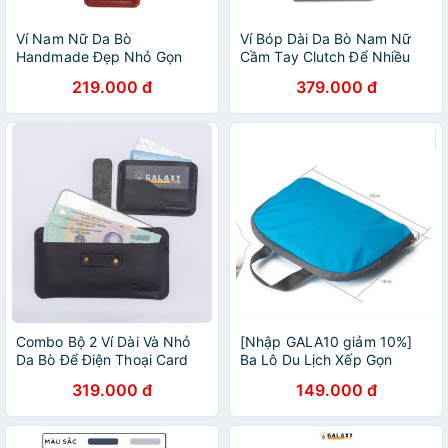
Ví Nam Nữ Da Bò
Ví Bóp Dài Da Bò Nam Nữ
Handmade Đẹp Nhỏ Gọn
Cầm Tay Clutch Để Nhiều
Galaxy Store GVU07
Thẻ Galaxy Store GVD01 (19
219.000 đ
379.000 đ
x 9.5 cm) - Hàng Chính
Hãng
Combo Bộ 2 Ví Dài Và Nhỏ
[Nhập GALA10 giảm 10%]
Da Bò Để Điện Thoại Card
Ba Lô Du Lịch Xếp Gọn
Thẻ Galaxy Store GVD01C01
Galaxy Store GBL01
319.000 đ
149.000 đ