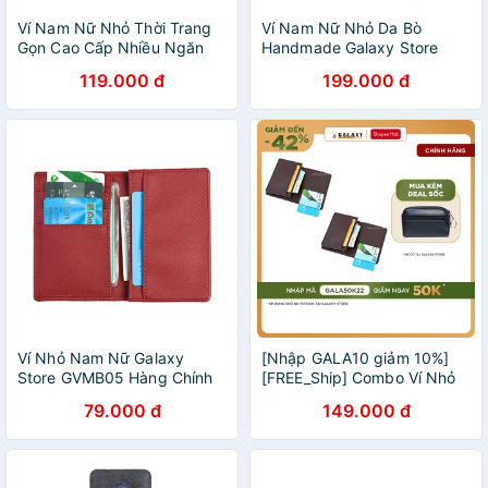
Ví Nam Nữ Nhỏ Thời Trang
Ví Nam Nữ Nhỏ Da Bò
Gọn Cao Cấp Nhiều Ngăn
Handmade Galaxy Store
Để Thẻ CMND Galaxy Store
GVM03
119.000 đ
199.000 đ
GVMB03 GVMB04
Ví Nhỏ Nam Nữ Galaxy
[Nhập GALA10 giảm 10%]
Store GVMB05 Hàng Chính
[FREE_Ship] Combo Ví Nhỏ
Hãng
Tiện Lợi, Vừa CMND giấy và
79.000 đ
149.000 đ
tất cả loại thẻ (Nâu)