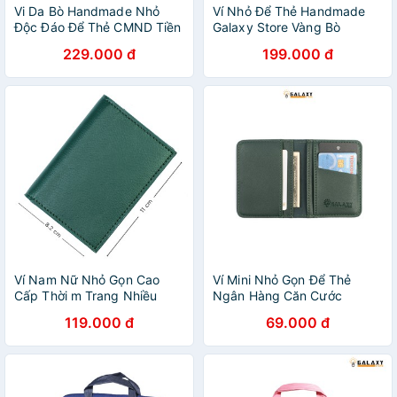
Vi Da Bò Handmade Nhỏ
Ví Nhỏ Để Thẻ Handmade
Độc Đáo Để Thẻ CMND Tiền
Galaxy Store Vàng Bò
Thẳng Galaxy Store GVU
GVM03
229.000 đ
199.000 đ
(Xanh Rêu)
Ví Nam Nữ Nhỏ Gọn Cao
Ví Mini Nhỏ Gọn Để Thẻ
Cấp Thời m Trang Nhiều
Ngân Hàng Căn Cước
Ngăn Name Card Danh
Galaxy Store GVMB11 -
119.000 đ
69.000 đ
Thiếp Thẻ Galaxy Store
Hàng Chính Hãng
GVMB0607NU