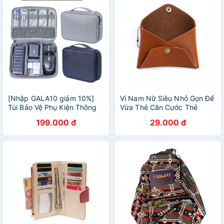
[Nhập GALA10 giảm 10%]
Ví Nam Nữ Siêu Nhỏ Gọn Để
Túi Bảo Vệ Phụ Kiện Thông
Vừa Thẻ Căn Cước Thẻ
Minh Đa Năng Cao Cấp
Galaxy Store GVMK06 -
199.000 đ
29.000 đ
Galaxy Store GTPK01
Hàng Chính Hãng
(17x14x5 cm) - Hàng Chính
Hãng