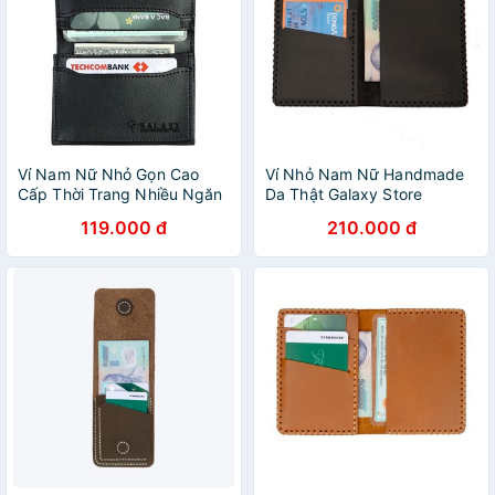
Ví Nam Nữ Nhỏ Gọn Cao
Ví Nhỏ Nam Nữ Handmade
Cấp Thời Trang Nhiều Ngăn
Da Thật Galaxy Store
Name Card Danh Thiếp Thẻ
GVM03 (Đen) Tặng Ví Móc
119.000 đ
210.000 đ
Galaxy Store GVMB0607NU
Khóa