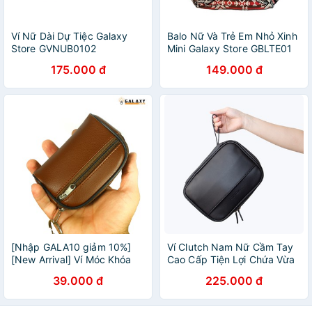
Ví Nữ Dài Dự Tiệc Galaxy
Balo Nữ Và Trẻ Em Nhỏ Xinh
Store GVNUB0102
Mini Galaxy Store GBLTE01
Họa Tiết
175.000 đ
149.000 đ
[Nhập GALA10 giảm 10%]
Ví Clutch Nam Nữ Cầm Tay
[New Arrival] Ví Móc Khóa
Cao Cấp Tiện Lợi Chứa Vừa
Xe Tiện Dụng Để Tiền Thẻ
iPad Phong Cách Doanh
39.000 đ
225.000 đ
Xe ATM Galaxy Store
Nhân Galaxy Store GCL01 -
GVMK05
Hàng Chính Hãng