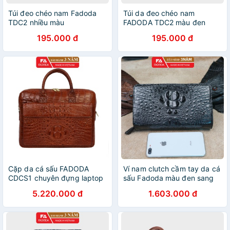
Túi đeo chéo nam Fadoda
Túi da đeo chéo nam
TDC2 nhiều màu
FADODA TDC2 màu đen
195.000 đ
195.000 đ
Cặp da cá sấu FADODA
Ví nam clutch cầm tay da cá
CDCS1 chuyên đựng laptop
sấu Fadoda màu đen sang
và tài liệu
trọng - FCW43-01G
5.220.000 đ
1.603.000 đ