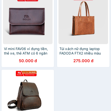
Ví mini FAV06 ví đựng tiền,
Túi xách nữ đựng laptop
thẻ xe, thẻ ATM có 6 ngăn
FADODA FTX2 nhiều màu
đựng tiện lợi nhiều màu sắc -
50.000 đ
275.000 đ
Fadoda . Bảo hành 1 năm