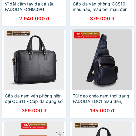
Ví dài cầm tay da cá sấu
Cặp da văn phòng CCS10
FADODA FCHM09G
màu nâu, màu bò, màu đen
phong cách hiện đại - FA Đồ
2.940.000 đ
379.000 đ
Da
Cặp da nam văn phòng hiện
Túi đeo chéo nam thời trang
đại CCS11 - Cặp da đựng sổ
FADODA TDC1 màu đen,
sách, tài liệu khổ A4,
nâu, bò TDC3, RTN4,
359.000 đ
195.000 đ
catalogue, laptop, máy tính
FBAC01, YBAC1, YBAC2,
bảng - FA Đồ Da
BALC26,BA416,D267,
BALC25 . B