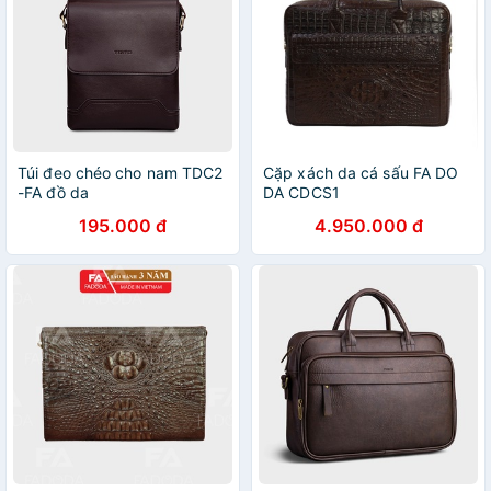
Túi đeo chéo cho nam TDC2
Cặp xách da cá sấu FA DO
-FA đồ da
DA CDCS1
195.000 đ
4.950.000 đ