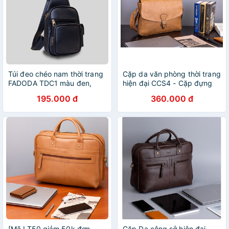
Túi đeo chéo nam thời trang
Cặp da văn phòng thời trang
FADODA TDC1 màu đen,
hiện đại CCS4 - Cặp đựng
nâu, bò TDC3, RTN4,
laptop, tài liệu mini - FA Đồ
195.000 đ
360.000 đ
FBAC01, YBAC1, YBAC2,
Da
BALC26,BA416,D267,
BALC25
[Mã LT50 giảm 50k đơn
Cặp Da công sở hiện đại