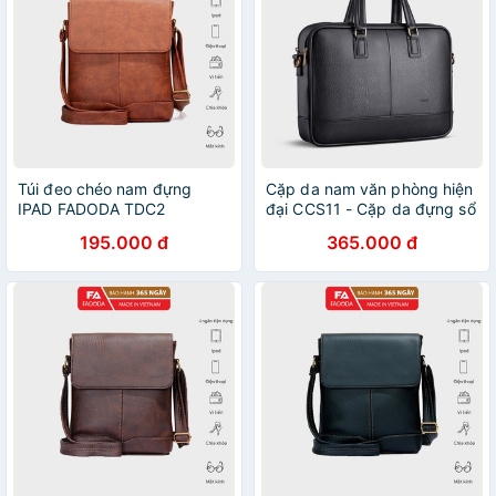
Túi đeo chéo nam đựng
Cặp da nam văn phòng hiện
IPAD FADODA TDC2
đại CCS11 - Cặp da đựng sổ
sách, tài liệu khổ A4,
195.000 đ
365.000 đ
catalogue, laptop, máy tính
bảng - FA Đồ Da