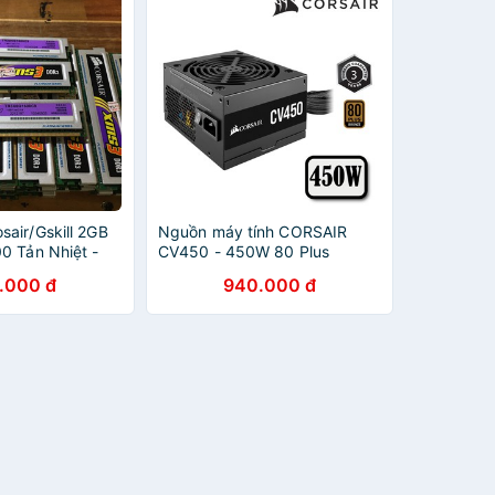
air/Gskill 2GB
Nguồn máy tính CORSAIR
0 Tản Nhiệt -
CV450 - 450W 80 Plus
kén Main-Vi
Bronze
.000 đ
940.000 đ