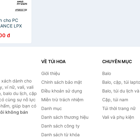
h cho PC
EANCE LPX
66C16 1x
00 đ
 2666 MHz
VỀ TÚI HOA
CHUYÊN MỤC
Giới thiệu
Balo
i xách dành cho
Chính sách bảo mật
Balo, cặp, túi lapt
 ví nữ, vali, vali
Điều khoản sử dụng
Balo, túi du lịch v
, balo du lịch, cặp
 có cùng sự nỗ lực
Miễn trừ trách nhiệm
Cặp, túi nam
phẩm, giúp bạn có
Danh mục
Túi thời trang nữ
ôi không bán
Danh sách thương hiệu
Vali và phụ kiện
Danh sách công ty
Danh sách từ khóa