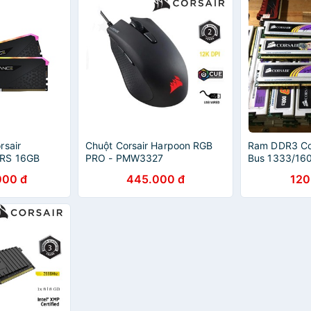
rsair
Chuột Corsair Harpoon RGB
Ram DDR3 Cos
 RS 16GB
PRO - PMW3327
Bus 1333/160
(2x8GB)
Chuẩn Không 
000 đ
445.000 đ
120
3200C16
Tính Bắc Hải