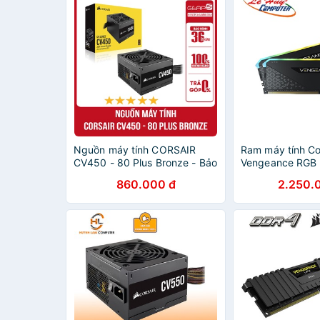
Nguồn máy tính CORSAIR
Ram máy tính Co
CV450 - 80 Plus Bronze - Bảo
Vengeance RGB
hành chính hãng 36 Tháng
3200MHz DDR4 
860.000 đ
2.250.
CMG16GX4M2E