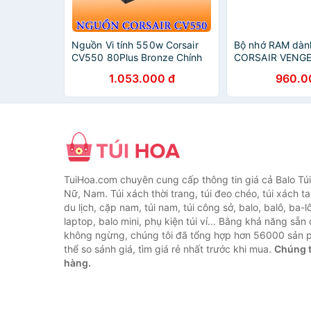
Nguồn Vi tính 550w Corsair
Bộ nhớ RAM dàn
CV550 80Plus Bronze Chính
CORSAIR VENG
Hãng Khải Thiên Phân phối
CMK8GX4M1A26
1.053.000 đ
960.0
8GB DDR4 Buss
TuiHoa.com chuyên cung cấp thông tin giá cả Balo Tú
Nữ, Nam. Túi xách thời trang, túi đeo chéo, túi xách tay,
du lịch, cặp nam, túi nam, túi công sở, balo, balô, ba-lô
laptop, balo mini, phụ kiện túi ví... Bằng khả năng sẵn
không ngừng, chúng tôi đã tổng hợp hơn 56000 sản 
thể so sánh giá, tìm giá rẻ nhất trước khi mua.
Chúng t
hàng.