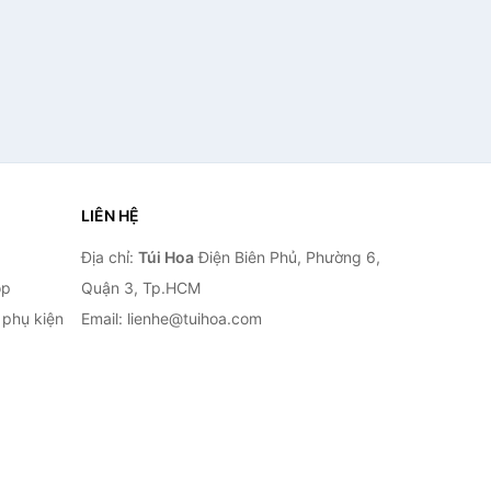
LIÊN HỆ
Địa chỉ:
Túi Hoa
Điện Biên Phủ, Phường 6,
op
Quận 3, Tp.HCM
à phụ kiện
Email: lienhe@tuihoa.com