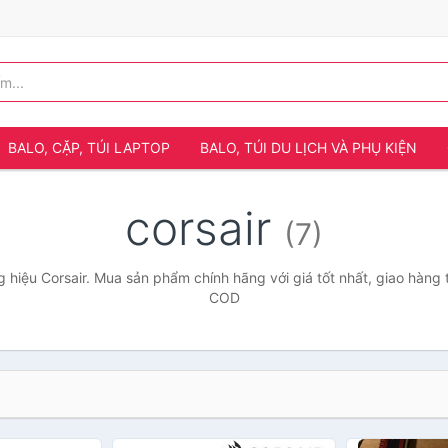
BALO, CẶP, TÚI LAPTOP
BALO, TÚI DU LỊCH VÀ PHỤ KIỆN
corsair
(7)
hiệu Corsair. Mua sản phẩm chính hãng với giá tốt nhất, giao hàng 
COD