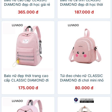
DIAMOND đẹp đi học giá rẻ
DIAMOND đẹp đi học thời
thời trang du lịch dễ thương
trang cao cấp dễ thương
365.000 đ
187.000 đ
LUVADO BL114
LUVADO BL113
Balo nữ đẹp thời trang cao
Túi đeo chéo nữ CLASSIC
cấp CLASSIC DIAMOND đi
DIAMOND đi chơi mini nhỏ
học dễ thương LUVADO
giá rẻ đẹp LUVADO TX551
175.000 đ
80.000 đ
BL106