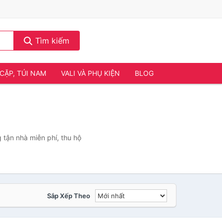
Tìm kiếm
CẶP, TÚI NAM
VALI VÀ PHỤ KIỆN
BLOG
 tận nhà miễn phí, thu hộ
Sắp Xếp Theo