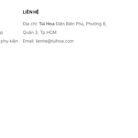
LIÊN HỆ
Địa chỉ:
Túi Hoa
Điện Biên Phủ, Phường 6,
op
Quận 3, Tp.HCM
à phụ kiện
Email: lienhe@tuihoa.com