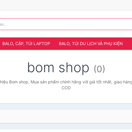
BALO, CẶP, TÚI LAPTOP
BALO, TÚI DU LỊCH VÀ PHỤ KIỆN
bom shop
(0)
iệu Bom shop. Mua sản phẩm chính hãng với giá tốt nhất, giao hàng
COD