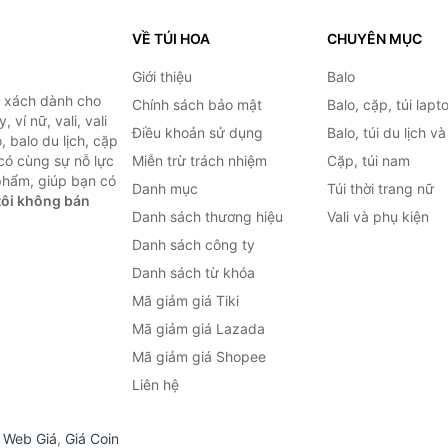
VỀ TÚI HOA
CHUYÊN MỤC
Giới thiệu
Balo
i xách dành cho
Chính sách bảo mật
Balo, cặp, túi lapt
 ví nữ, vali, vali
Điều khoản sử dụng
Balo, túi du lịch v
, balo du lịch, cặp
 có cùng sự nỗ lực
Miễn trừ trách nhiệm
Cặp, túi nam
phẩm, giúp bạn có
Danh mục
Túi thời trang nữ
ôi không bán
Danh sách thương hiệu
Vali và phụ kiện
Danh sách công ty
Danh sách từ khóa
Mã giảm giá Tiki
Mã giảm giá Lazada
Mã giảm giá Shopee
Liên hệ
,
Web Giá
,
Giá Coin