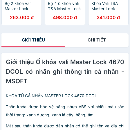
Bộ 2 khóa vali
Bộ 4 ổ khóa vali
Khóa Vali TSA
Master Lock
TSA Master Lock
Master Lock
646T - MSOFT
4689 EURQ Sử
4681 TBLK (Bộ 2
263.000 đ
498.000 đ
341.000 đ
Dụng Chung Chìa
ổ đen chung
chìa)
GIỚI THIỆU
CHI TIẾT
Giới thiệu Ổ khóa vali Master Lock 4670
DCOL có nhãn ghi thông tin cá nhân -
MSOFT
KHÓA TỦ CÁ NHÂN MASTER LOCK 4670 DCOL
Thân khóa được bảo vệ bằng nhựa ABS với nhiều màu sắc
thời trang: xanh dương, xanh lá cây, hồng, tím.
Mặt sau thân khóa được dán nhãn có thể ghi tên và địa chỉ