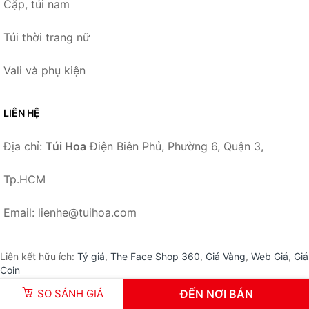
Cặp, túi nam
Túi thời trang nữ
Vali và phụ kiện
LIÊN HỆ
Địa chỉ:
Túi Hoa
Điện Biên Phủ, Phường 6, Quận 3,
Tp.HCM
Email: lienhe@tuihoa.com
Liên kết hữu ích:
Tỷ giá
,
The Face Shop 360
,
Giá Vàng
,
Web Giá
,
Giá
Coin
SO SÁNH GIÁ
ĐẾN NƠI BÁN
© 2026 –
TuiHoa.com
-
Túi Hoa
.