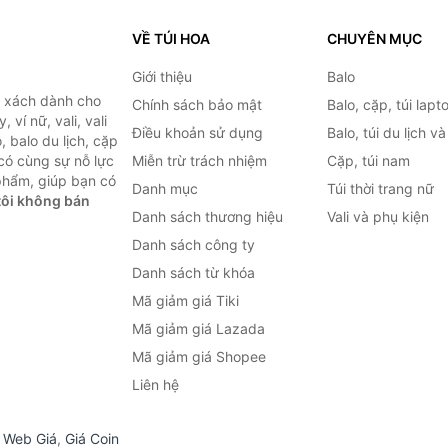
VỀ TÚI HOA
CHUYÊN MỤC
Giới thiệu
Balo
i xách dành cho
Chính sách bảo mật
Balo, cặp, túi lapt
 ví nữ, vali, vali
Điều khoản sử dụng
Balo, túi du lịch v
, balo du lịch, cặp
 có cùng sự nỗ lực
Miễn trừ trách nhiệm
Cặp, túi nam
phẩm, giúp bạn có
Danh mục
Túi thời trang nữ
ôi không bán
Danh sách thương hiệu
Vali và phụ kiện
Danh sách công ty
Danh sách từ khóa
Mã giảm giá Tiki
Mã giảm giá Lazada
Mã giảm giá Shopee
Liên hệ
,
Web Giá
,
Giá Coin