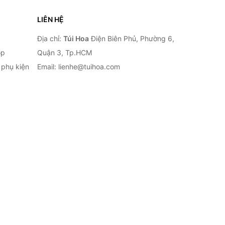
LIÊN HỆ
Địa chỉ:
Túi Hoa
Điện Biên Phủ, Phường 6,
op
Quận 3, Tp.HCM
à phụ kiện
Email: lienhe@tuihoa.com