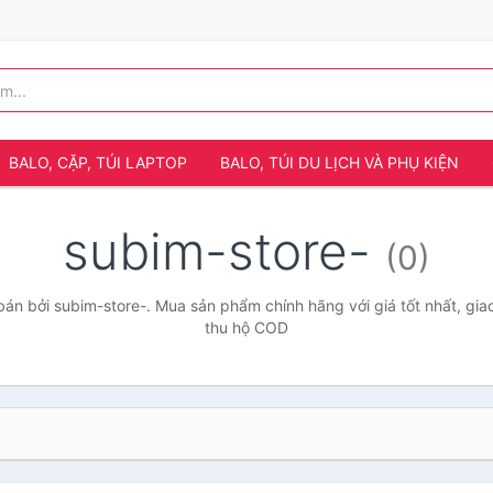
BALO, CẶP, TÚI LAPTOP
BALO, TÚI DU LỊCH VÀ PHỤ KIỆN
subim-store-
(0)
án bởi subim-store-. Mua sản phẩm chính hãng với giá tốt nhất, giao
thu hộ COD