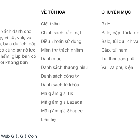
VỀ TÚI HOA
CHUYÊN MỤC
Giới thiệu
Balo
i xách dành cho
Chính sách bảo mật
Balo, cặp, túi lapt
 ví nữ, vali, vali
Điều khoản sử dụng
Balo, túi du lịch v
, balo du lịch, cặp
 có cùng sự nỗ lực
Miễn trừ trách nhiệm
Cặp, túi nam
phẩm, giúp bạn có
Danh mục
Túi thời trang nữ
ôi không bán
Danh sách thương hiệu
Vali và phụ kiện
Danh sách công ty
Danh sách từ khóa
Mã giảm giá Tiki
Mã giảm giá Lazada
Mã giảm giá Shopee
Liên hệ
,
Web Giá
,
Giá Coin