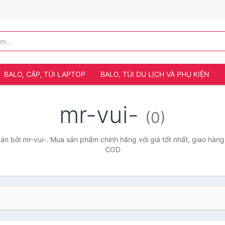
BALO, CẶP, TÚI LAPTOP
BALO, TÚI DU LỊCH VÀ PHỤ KIỆN
mr-vui-
(0)
n bởi mr-vui-. Mua sản phẩm chính hãng với giá tốt nhất, giao hàng 
COD