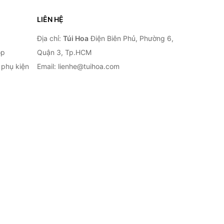
LIÊN HỆ
Địa chỉ:
Túi Hoa
Điện Biên Phủ, Phường 6,
op
Quận 3, Tp.HCM
à phụ kiện
Email: lienhe@tuihoa.com