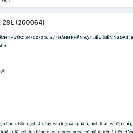
 X 28L (260064)
 KÍCH THƯỚC: 34*50*24cm / THÀNH PHẦN VẬT LIỆU (BÊN NGOÀI): 6
ter
vợt
iện hành. Bên cạnh đó, tuỳ vào loại sản phẩm, hình thức và địa chỉ 
ẩu (đối với đơn hàng giao từ nước ngoài có giá trị trên 1 triệu đồng)