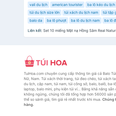
vali du lịch
american tourister
ba lô kéo du lịch
túi du lịch size lớn
túi xách du lịch nam
túi tập
balo da
ba lô phượt
ba lô du lịch nam
ba lô đ
Liên kết:
Set 10 miếng Mặt nạ Hồng Sâm Real Natu
TuiHoa.com chuyên cung cấp thông tin giá cả Balo Tú
Nữ, Nam. Túi xách thời trang, túi đeo chéo, túi xách tay,
du lịch, cặp nam, túi nam, túi công sở, balo, balô, ba-lô
laptop, balo mini, phụ kiện túi ví... Bằng khả năng sẵn
không ngừng, chúng tôi đã tổng hợp hơn 56000 sản 
thể so sánh giá, tìm giá rẻ nhất trước khi mua.
Chúng t
hàng.