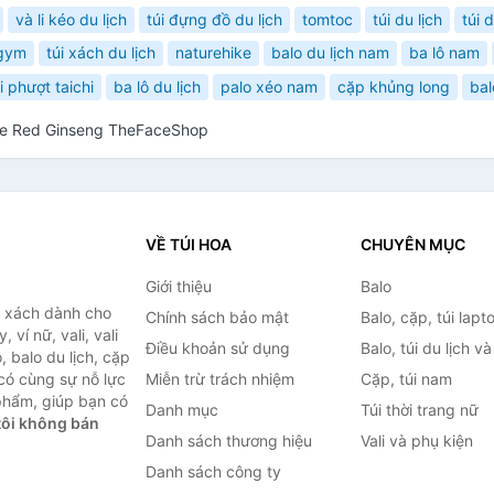
và li kéo du lịch
túi đựng đồ du lịch
tomtoc
túi du lịch
túi 
 gym
túi xách du lịch
naturehike
balo du lịch nam
ba lô nam
i phượt taichi
ba lô du lịch
palo xéo nam
cặp khủng long
bal
re Red Ginseng TheFaceShop
VỀ TÚI HOA
CHUYÊN MỤC
Giới thiệu
Balo
i xách dành cho
Chính sách bảo mật
Balo, cặp, túi lapt
 ví nữ, vali, vali
Điều khoản sử dụng
Balo, túi du lịch v
, balo du lịch, cặp
 có cùng sự nỗ lực
Miễn trừ trách nhiệm
Cặp, túi nam
phẩm, giúp bạn có
Danh mục
Túi thời trang nữ
ôi không bán
Danh sách thương hiệu
Vali và phụ kiện
Danh sách công ty