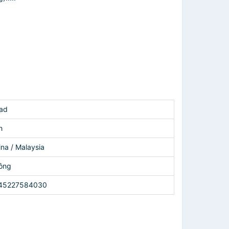
ad
h
ina / Malaysia
ông
45227584030