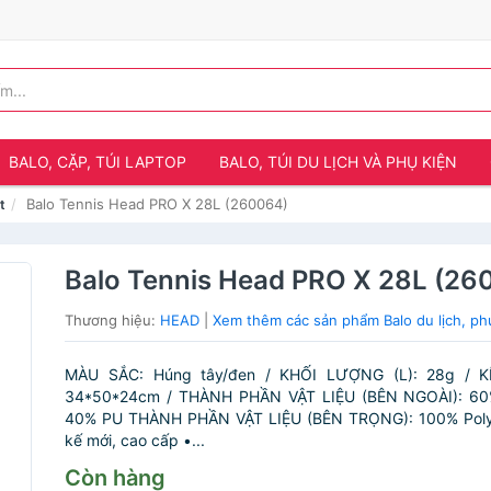
BALO, CẶP, TÚI LAPTOP
BALO, TÚI DU LỊCH VÀ PHỤ KIỆN
Balo Tennis Head PRO X 28L (260064)
t
Balo Tennis Head PRO X 28L (26
Thương hiệu:
HEAD
|
Xem thêm các sản phẩm Balo du lịch, p
MÀU SẮC: Húng tây/đen / KHỐI LƯỢNG (L): 28g / 
34*50*24cm / THÀNH PHẦN VẬT LIỆU (BÊN NGOÀI): 60%
40% PU THÀNH PHẦN VẬT LIỆU (BÊN TRỌNG): 100% Polye
kế mới, cao cấp •...
Còn hàng