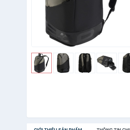
GIỚI THIỆU
SẢN PHẨM
THÔNG TIN
CHI