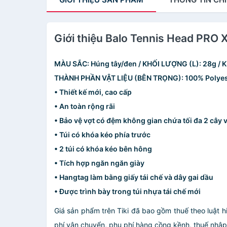
Giới thiệu Balo Tennis Head PRO
MÀU SẮC: Húng tây/đen / KHỐI LƯỢNG (L): 28g /
THÀNH PHẦN VẬT LIỆU (BÊN TRỌNG): 100% Polyes
• Thiết kế mới, cao cấp
• An toàn rộng rãi
• Bảo vệ vợt có đệm không gian chứa tối đa 2 cây 
• Túi có khóa kéo phía trước
• 2 túi có khóa kéo bên hông
• Tích hợp ngăn ngăn giày
• Hangtag làm bằng giấy tái chế và dây gai dầu
• Được trình bày trong túi nhựa tái chế mới
Giá sản phẩm trên Tiki đã bao gồm thuế theo luật h
phí vận chuyển, phụ phí hàng cồng kềnh, thuế nhập kh