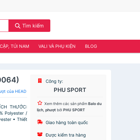
Tìm kiếm
CẶP, TÚI NAM
VALI VÀ PHỤ KIỆN
BLOG
0064)
Công ty:
PHU SPORT
hượt của HEAD
Xem thêm các sản phẩm
Balo du
KÍCH THƯỚC:
lịch, phượt
bởi
PHU SPORT
 Polyester /
ster • Thiết
Giao hàng toàn quốc
Được kiểm tra hàng