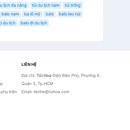
du lịch đa năng
túi du lịch nam
túi trống
balo nam
ba lô mỹ
balo
balo leo núi
o du lịch
balo đi du lịch
LIÊN HỆ
Địa chỉ:
Túi Hoa
Điện Biên Phủ, Phường 6,
op
Quận 3, Tp.HCM
à phụ kiện
Email: lienhe@tuihoa.com