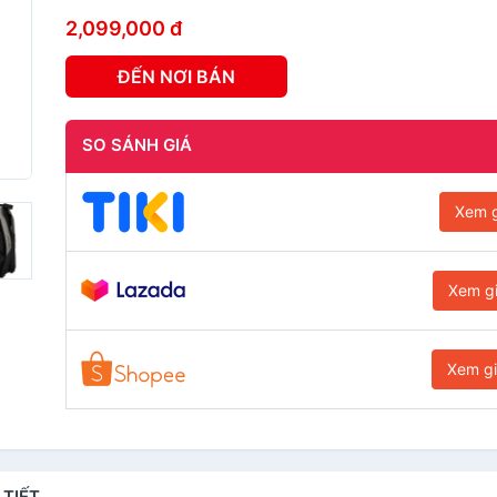
2,099,000 đ
ĐẾN NƠI BÁN
SO SÁNH GIÁ
Xem g
Xem g
Xem g
 TIẾT