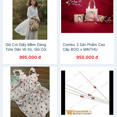
Giỏ Cói Giấy Mềm Dáng
Combo 3 Sản Phẩm Cao
Tote Gắn Vỏ Sò, Giỏ Cói
Cấp BOO x MAITHU
Tote Hải Đường ACC142
995.000 đ
950.000 đ