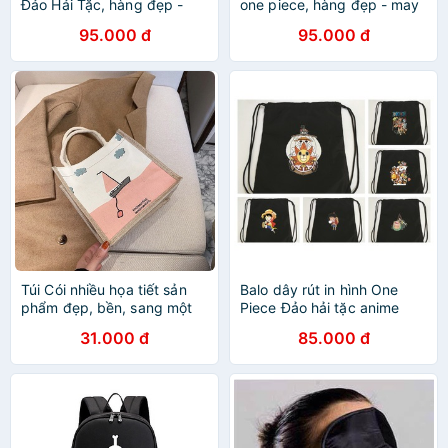
Đảo Hải Tặc, hàng đẹp -
one piece, hàng đẹp - may
may 3 lớp
3 lớp
95.000 đ
95.000 đ
Túi Cói nhiều họa tiết sản
Balo dây rút in hình One
phẩm đẹp, bền, sang một
Piece Đảo hải tặc anime
sản phẩm tuyệt vời khi đi
chibi thời trang
31.000 đ
85.000 đ
du lịch.đi chơi..