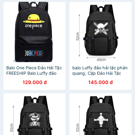
Balo One Piece Đảo Hải Tặc
balo Luffy đảo hải tặc phản
FREESHIP Balo Luffy đảo
quang, Cặp Đảo Hải Tặc
hải tặc giá rẻ
cao cấp - chuẩn may 3 lớp
129.000 đ
145.000 đ
- 4 ngăn