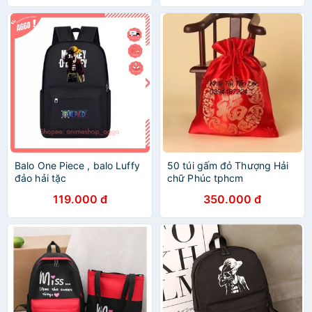
Balo One Piece , balo Luffy
50 túi gấm đỏ Thượng Hải
đảo hải tặc
chữ Phúc tphcm
119.000 đ
350.000 đ