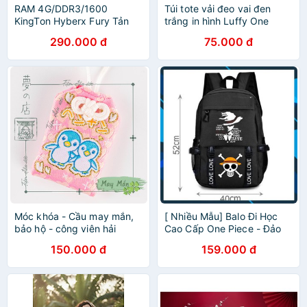
RAM 4G/DDR3/1600
Túi tote vải đeo vai đen
KingTon Hyberx Fury Tản
trắng in hình Luffy One
Nhiệt Chính Hãng-Vi Tính
Piece Đảo Hải Tặc
290.000 đ
75.000 đ
Bắc Hải
Móc khóa - Cầu may mắn,
[ Nhiều Mẫu] Balo Đi Học
bảo hộ - công viên hải
Cao Cấp One Piece - Đảo
dương Echizem Matsuhima
Hải Tặc, Balo Monkey
150.000 đ
159.000 đ
Nhật Bản
D.Luffy