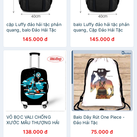
cặp Luffy đảo hải tặc phản
balo Luffy đảo hải tặc phản
quang, balo Đảo Hải Tặc
quang, Cặp Đảo Hải Tặc
cao cấp - chuẩn may 3 lớp
cao cấp - chuẩn may 3 lớp
145.000 đ
145.000 đ
- 4 ngăn
- 4 ngăn
VỎ BỌC VALI CHỐNG
Balo Dây Rút One Piece -
XƯỚC MẪU THƯỢNG HẢI
Đảo Hải Tặc
138.000 đ
75.000 đ