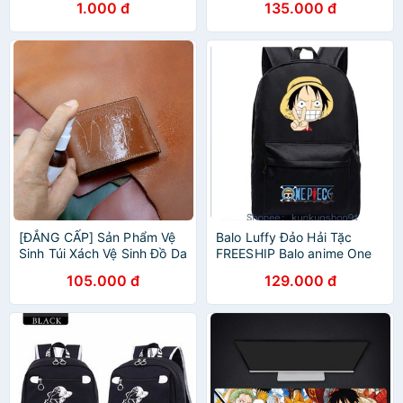
1.000 đ
135.000 đ
[ĐẲNG CẤP] Sản Phẩm Vệ
Balo Luffy Đảo Hải Tặc
Sinh Túi Xách Vệ Sinh Đồ Da
FREESHIP Balo anime One
- Sản Phẩm Chính Hãng -
Piece giá rẻ
105.000 đ
129.000 đ
VSDD01