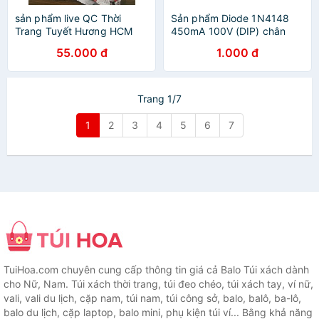
sản phẩm live QC Thời
Sản phẩm Diode 1N4148
Trang Tuyết Hương HCM
450mA 100V (DIP) chân
cắm
55.000 đ
1.000 đ
Trang 1/7
1
2
3
4
5
6
7
TuiHoa.com chuyên cung cấp thông tin giá cả Balo Túi xách dành
cho Nữ, Nam. Túi xách thời trang, túi đeo chéo, túi xách tay, ví nữ,
vali, vali du lịch, cặp nam, túi nam, túi công sở, balo, balô, ba-lô,
balo du lịch, cặp laptop, balo mini, phụ kiện túi ví... Bằng khả năng