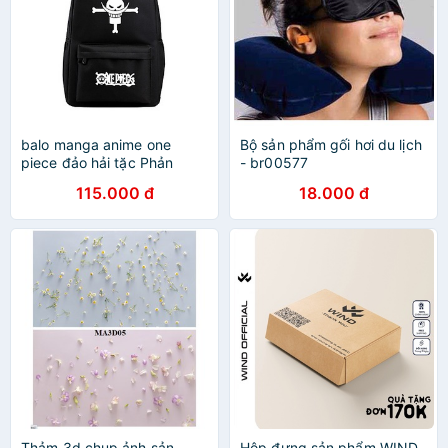
balo manga anime one
Bộ sản phẩm gối hơi du lịch
piece đảo hải tặc Phản
- br00577
quang in theo yêu cầu
115.000 đ
18.000 đ
Thảm 3d chụp ảnh sản
Hộp đựng sản phẩm WIND